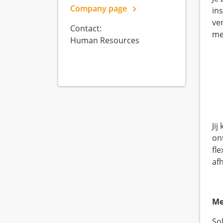
Company page
in
ver
Contact:
men
Human Resources
Ji
on
fl
afh
Me
So