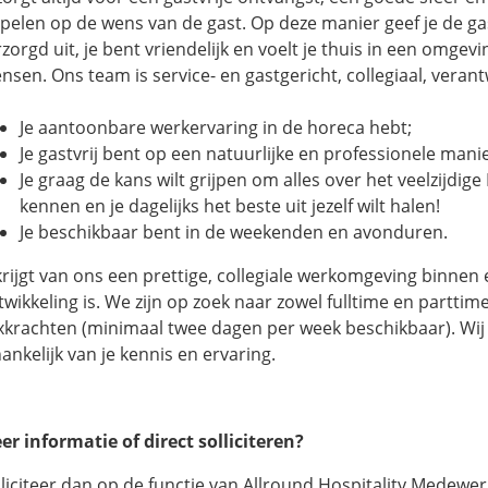
spelen op de wens van de gast. Op deze manier geef je de gas
zorgd uit, je bent vriendelijk en voelt je thuis in een omgev
sen. Ons team is service- en gastgericht, collegiaal, verantw
Je aantoonbare werkervaring in de horeca hebt;
Je gastvrij bent op een natuurlijke en professionele manie
Je graag de kans wilt grijpen om alles over het veelzijdige
kennen en je dagelijks het beste uit jezelf wilt halen!
Je beschikbaar bent in de weekenden en avonduren.
j krijgt van ons een prettige, collegiale werkomgeving binne
twikkeling is. We zijn op zoek naar zowel fulltime en parttim
exkrachten (minimaal twee dagen per week beschikbaar). Wij 
ankelijk van je kennis en ervaring.
er informatie of direct solliciteren?
lliciteer dan op de functie van Allround Hospitality Medewer