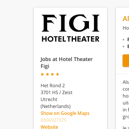
A
Ho
Jobs at Hotel Theater
Figi
Al
Het Rond 2
co
3701 HS
/
Zeist
ho
Utrecht
ui
(Netherlands)
in
Show on Google Maps
gro
0306927375
Website
Je