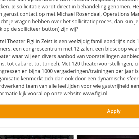
ikken. Je sollicitatie wordt direct in behandeling genomen. 
n gerust contact op met Michael Rosendaal, Operations Manag
cht je vragen hebben over het sollicitatieproces, dan kun 
ik op de solliciteer button) zijn wij?
el Theater Figi in Zeist is een veelzijdig familiebedrijf sind
mers, een congrescentrum met 12 zalen, een bioscoop waar 
eater waar wij een divers aanbod van voorstellingen aanbie
ns, tot cabaret tot toneel). Met 120 theatervoorstellingen, c
ngressen en bijna 1000 vergaderingen/trainingen per jaar is 
ganisatie kenmerkt zich dan ook door een dynamische sfee
rdwerkend team van alle leeftijden voor wie gastvrijheid ee
ormatie kijk vooral op onze website www.figi.nl.
Apply