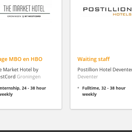
age MBO en HBO
Waiting staff
e Market Hotel by
Postillion Hotel Devente
stCord
Groningen
Deventer
Internship, 24 - 38 hour
Fulltime, 32 - 38 hour
weekly
weekly