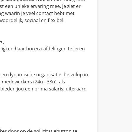
t een unieke ervaring mee. Je ziet er
ing waarin je veel contact hebt met
oordelijk, sociaal en flexibel.
r;
 Figi en haar horeca-afdelingen te leren
n een dynamische organisatie die volop in
e medewerkers (24u - 38u), als
bieden jou een prima salaris, uiteraard
ker door op de sollicitatiebutton te