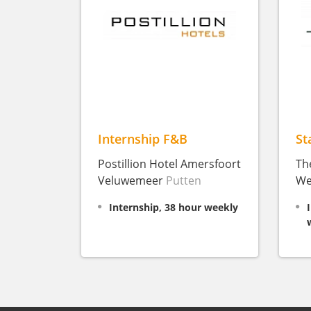
Internship F&B
St
Postillion Hotel Amersfoort
Th
Veluwemeer
Putten
We
Internship, 38 hour weekly