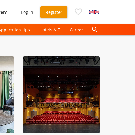
er?
Log in
Register
Application tips
Hotels A-Z
Career