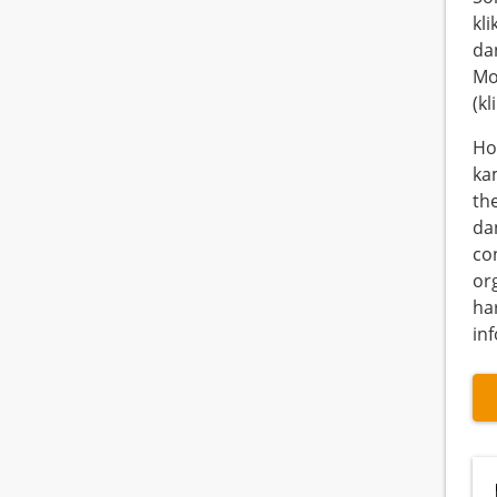
kl
da
Mo
(kl
Hot
ka
th
da
co
or
ha
inf