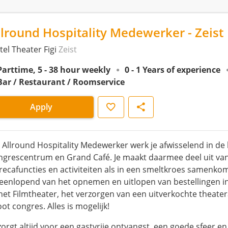
llround Hospitality Medewerker - Zeist
tel Theater Figi
Zeist
Parttime, 5 - 38 hour weekly
0 - 1 Years of experience
Bar / Restaurant / Roomservice
Save
Share
Apply
s Allround Hospitality Medewerker werk je afwisselend in de
ngrescentrum en Grand Café. Je maakt daarmee deel uit va
recafuncties en activiteiten als in een smeltkroes samenk
teenlopend van het opnemen en uitlopen van bestellingen in
 het Filmtheater, het verzorgen van een uitverkochte theate
ot congres. Alles is mogelijk!
 zorgt altijd voor een gastvrije ontvangst, een goede sfeer e