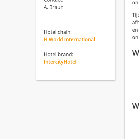
on
A. Braun
Tij
af
en
Hotel chain:
on
H World International
Wi
Hotel brand:
IntercityHotel
W