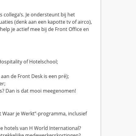
 collega’s. Je ondersteunt bij het
uaties (denk aan een kapotte tv of airco),
elp je actief mee bij de Front Office en
ospitality of Hotelschool;
e aan de Front Desk is een pré);
er;
its? Dan is dat mooi meegenomen!
t Waar je Werkt”-programma, inclusief
re hotels van H World International?
ntrekkelijke medewerkerskortingen?