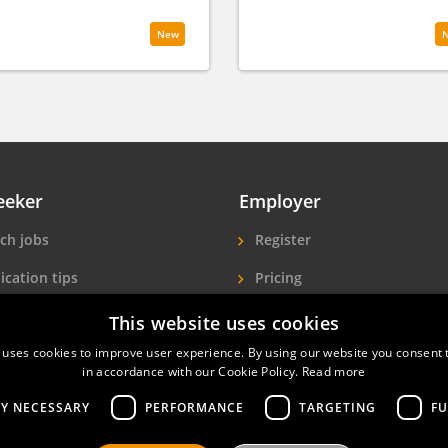
New
eeker
Employer
ch jobs
Register
ication tips
Pricing
ls A-Z
More exposure
This website uses cookies
 uses cookies to improve user experience. By using our website you consent t
Seekers
Find hotel staff
in accordance with our Cookie Policy.
Read more
LY NECESSARY
PERFORMANCE
TARGETING
FU