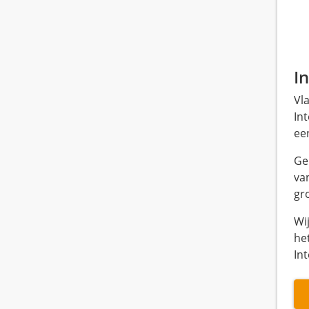
I
Vl
In
een
Ge
va
gro
Wi
het
Int