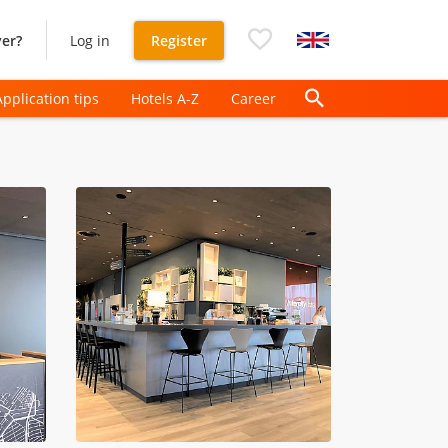
er?
Log in
Register
Application tips
Hotels A-Z
Career