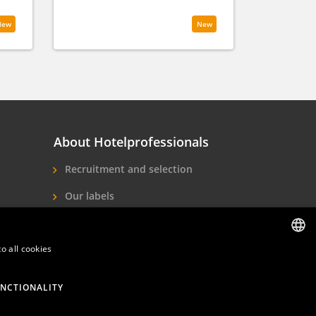
New
New
About Hotelprofessionals
Recruitment and selection
Our labels
About us
o all cookies
Contact
DUTCH
ENGLISH
NCTIONALITY