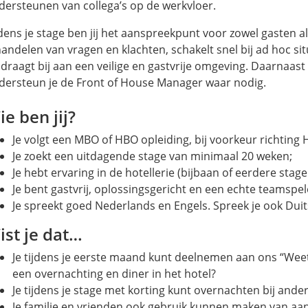
dersteunen van collega’s op de werkvloer.
dens je stage ben jij het aanspreekpunt voor zowel gasten als
handelen van vragen en klachten, schakelt snel bij ad hoc sit
 draagt bij aan een veilige en gastvrije omgeving. Daarnaast h
dersteun je de Front of House Manager waar nodig.
e ben jij?
Je volgt een MBO of HBO opleiding, bij voorkeur richting H
Je zoekt een uitdagende stage van minimaal 20 weken;
Je hebt ervaring in de hotellerie (bijbaan of eerdere stag
Je bent gastvrij, oplossingsgericht en een echte teamspel
Je spreekt goed Nederlands en Engels. Spreek je ook Du
ist je dat…
Je tijdens je eerste maand kunt deelnemen aan ons “Wee
een overnachting en diner in het hotel?
Je tijdens je stage met korting kunt overnachten bij ande
Je familie en vrienden ook gebruik kunnen maken van aa