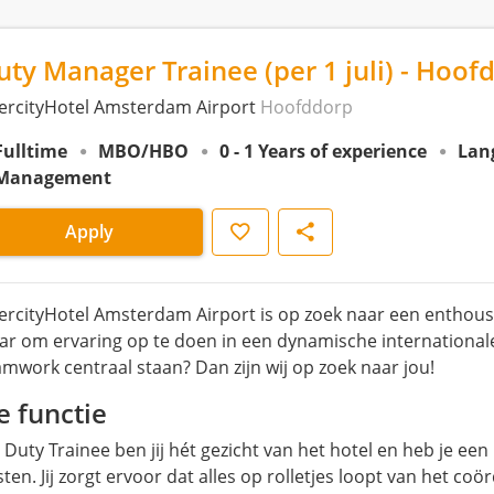
uty Manager Trainee (per 1 juli) - Hoof
tercityHotel Amsterdam Airport
Hoofddorp
Fulltime
MBO/HBO
0 - 1 Years of experience
Lan
Management
Save
Share
Apply
tercityHotel Amsterdam Airport is op zoek naar een enthousia
aar om ervaring op te doen in een dynamische international
amwork centraal staan? Dan zijn wij op zoek naar jou!
e functie
 Duty Trainee ben jij hét gezicht van het hotel en heb je een
sten. Jij zorgt ervoor dat alles op rolletjes loopt van het c