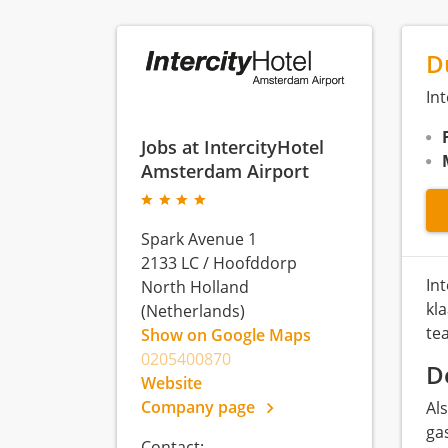
D
In
Jobs at IntercityHotel
Amsterdam Airport
Spark Avenue 1
2133 LC
/
Hoofddorp
In
North Holland
kl
(Netherlands)
te
Show on Google Maps
0205400870
D
Website
Company page
Als
ga
Contact: