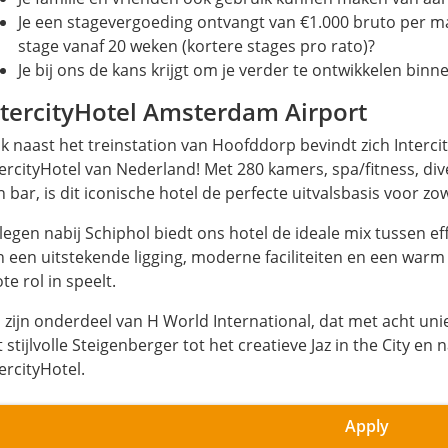
Je een stagevergoeding ontvangt van €1.000 bruto per m
stage vanaf 20 weken (kortere stages pro rato)?
Je bij ons de kans krijgt om je verder te ontwikkelen bin
ntercityHotel Amsterdam Airport
ak naast het treinstation van Hoofddorp bevindt zich Interc
tercityHotel van Nederland! Met 280 kamers, spa/fitness, di
 bar, is dit iconische hotel de perfecte uitvalsbasis voor zow
legen nabij Schiphol biedt ons hotel de ideale mix tussen ef
n een uitstekende ligging, moderne faciliteiten en een warm 
te rol in speelt.
j zijn onderdeel van H World International, dat met acht uni
 stijlvolle Steigenberger tot het creatieve Jaz in the City e
ercityHotel.
Apply