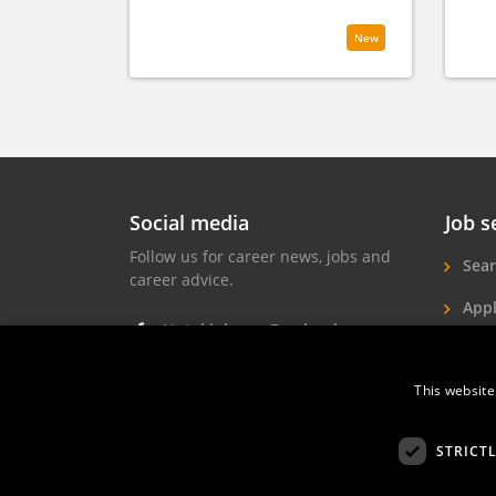
New
Social media
Job s
Follow us for career news, jobs and
Sear
career advice.
Appl
Hotel jobs on Facebook
Hote
Hotel jobs on Instagram
This website
Job 
Hotel jobs on LinkedIn
STRICT