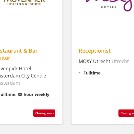
staurant & Bar
Receptionist
iter
MOXY Utrecht
Utrecht
venpick Hotel
Fulltime
sterdam City Centre
sterdam
Fulltime, 38 hour weekly
Closing soon
Closing 