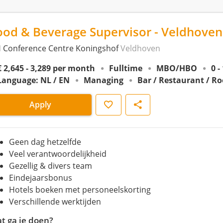
ood & Beverage Supervisor - Veldhoven
 Conference Centre Koningshof
Veldhoven
€ 2,645 - 3,289 per month
Fulltime
MBO/HBO
0 -
Language: NL / EN
Managing
Bar / Restaurant / R
Save
Share
Apply
Geen dag hetzelfde
Veel verantwoordelijkheid
Gezellig & divers team
Eindejaarsbonus
Hotels boeken met personeelskorting
Verschillende werktijden
t ga je doen?