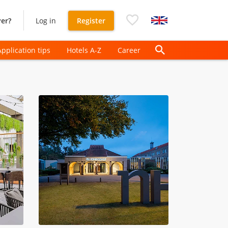
er?
Log in
Register
Application tips
Hotels A-Z
Career