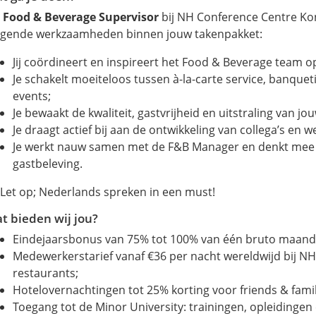
s
Food & Beverage Supervisor
bij NH Conference Centre Kon
lgende werkzaamheden binnen jouw takenpakket:
Jij coördineert en inspireert het Food & Beverage team o
Je schakelt moeiteloos tussen à-la-carte service, banqueti
events;
Je bewaakt de kwaliteit, gastvrijheid en uitstraling van jou
Je draagt actief bij aan de ontwikkeling van collega’s en 
Je werkt nauw samen met de F&B Manager en denkt mee 
gastbeleving.
 Let op; Nederlands spreken in een must!
t bieden wij jou?
Eindejaarsbonus van 75% tot 100% van één bruto maands
Medewerkerstarief vanaf €36 per nacht wereldwijd bij NH
restaurants;
Hotelovernachtingen tot 25% korting voor friends & famil
Toegang tot de Minor University: trainingen, opleidinge