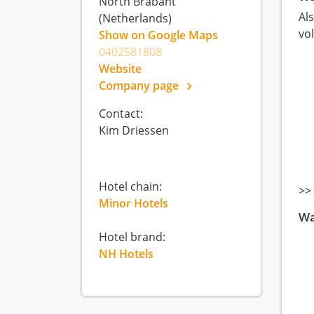
North Brabant
Al
(Netherlands)
vo
Show on Google Maps
0402581808
Website
Company page
Contact:
Kim Driessen
Hotel chain:
>>
Minor Hotels
Wa
Hotel brand:
NH Hotels