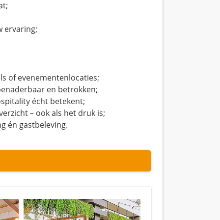
at;
 ervaring;
els of evenementenlocaties;
, benaderbaar en betrokken;
pitality écht betekent;
rzicht – ook als het druk is;
g én gastbeleving.