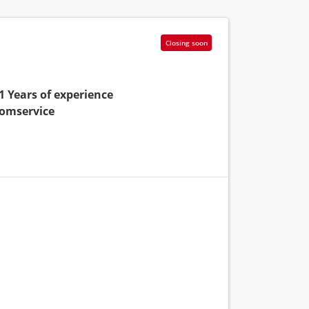
Closing soon
 1 Years of experience
oomservice