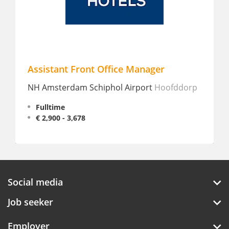
Assistant Front Office Manager
Front
NH Amsterdam Schiphol Airport
Hoofddorp
Innte
Hagu
Fulltime
€ 2,900 - 3,678
Full
Social media
Job seeker
Employer