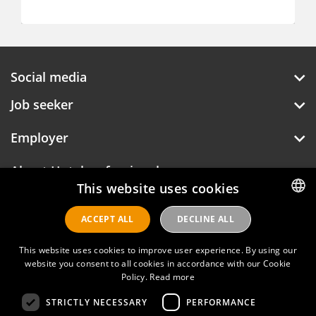
Social media
Job seeker
Employer
About Hotelprofessionals
This website uses cookies
ACCEPT ALL
DECLINE ALL
DUTCH
Hotelprofessionals
ENGLISH
This website uses cookies to improve user experience. By using our
website you consent to all cookies in accordance with our Cookie
FAQ
Policy.
Read more
STRICTLY NECESSARY
PERFORMANCE
Privacy policy