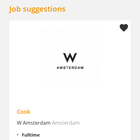
Job suggestions
Cook
Zelfst
W Amsterdam
Amsterdam
ss Rot
Fulltime
Fullt