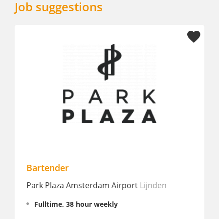
Job suggestions
tender
Food & Bev
 Plaza Amsterdam Airport
Lijnden
Park Plaza 
lltime, 38 hour weekly
Internship,