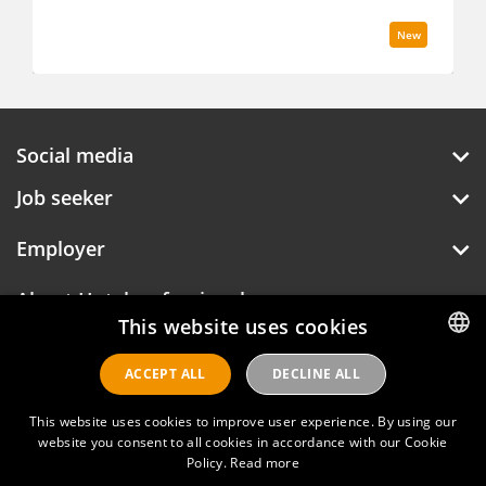
New
Social media
Job seeker
Employer
About Hotelprofessionals
This website uses cookies
ACCEPT ALL
DECLINE ALL
DUTCH
Hotelprofessionals
ENGLISH
This website uses cookies to improve user experience. By using our
website you consent to all cookies in accordance with our Cookie
Policy.
Read more
FAQ