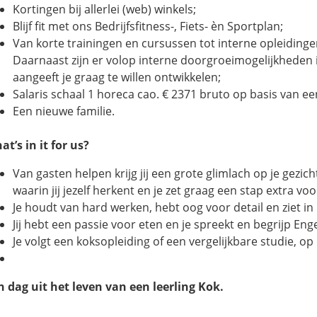
Kortingen bij allerlei (web) winkels;
Blijf fit met ons Bedrijfsfitness-, Fiets- èn Sportplan;
Van korte trainingen en cursussen tot interne opleidingen
Daarnaast zijn er volop interne doorgroeimogelijkheden 
aangeeft je graag te willen ontwikkelen;
Salaris schaal 1 horeca cao. € 2371 bruto op basis van ee
Een nieuwe familie.
at’s in it for us?
Van gasten helpen krijg jij een grote glimlach op je gezicht
waarin jij jezelf herkent en je zet graag een stap extra voo
Je houdt van hard werken, hebt oog voor detail en ziet in 
Jij hebt een passie voor eten en je spreekt en begrijp Eng
Je volgt een koksopleiding of een vergelijkbare studie, op 
n dag uit het leven van een leerling Kok.