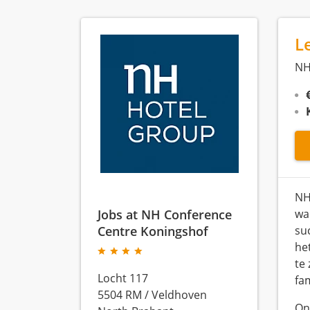
L
NH
NH
Jobs at NH Conference
wa
Centre Koningshof
su
he
te 
Locht 117
fam
5504 RM
/
Veldhoven
On