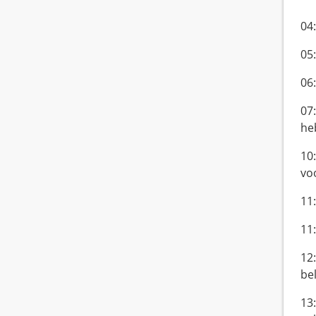
04
05
06
07
he
10:
vo
11
11:
12:
be
13