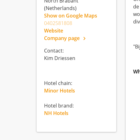
North Brabant
de
(Netherlands)
wo
Show on Google Maps
di
0402581808
Website
Company page
"B
Contact:
Kim Driessen
Wh
Hotel chain:
Minor Hotels
Hotel brand:
NH Hotels