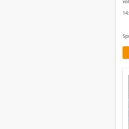
vo
14
Spr