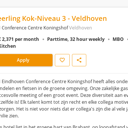
eerling Kok-Niveau 3 - Veldhoven
 Conference Centre Koningshof
Veldhoven
€ 2,371 per month
Parttime, 32 hour weekly
MBO
Kitchen
Save
Share
Apply
 Eindhoven Conference Centre Koningshof heeft alles onder
ndelen en fietsen in de groene omgeving. Onze zakelijke ga
ccesvolle meeting of een groot event. Deze diversiteit aan
tzelfde is! Elk talent komt tot zijn recht en elke collega mo
zorgen. Het is niet voor niets dat er collega's zijn die al ve
ilie zien.
s hotel ligt in het groene hart van Brabant, op loopafstand v