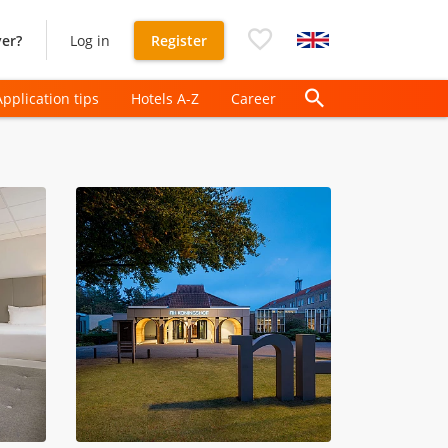
er?
Log in
Register
Application tips
Hotels A-Z
Career