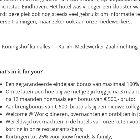
 lichtstad Eindhoven. Het hotel was vroeger een klooster w
rdt deze plek ook nog steeds veel gebruikt om informatie te
verse trainingen, maar zeker ook aan onze medewerkers.
ij Koningshof kan alles." – Karim, Medewerker Zaalinrichting
at’s in it for you?
Een gegarandeerde eindejaar bonus van maximaal 100% 
Om te laten zien hoe blij we met je zijn krijg je na 3 ma
na 12 maanden nogmaals een bonus van € 500,- bruto;
Aanbrengbonus van € 500- bruto als jij een nieuwe colle
Welcome @ Work; dineren, overnachten en ontbijten in j
Wereldwijd overnachten in de hotels van onze keten voor 
korting in onze restaurants/bars;
Kortingen tot 25% voor jouw friends & family;