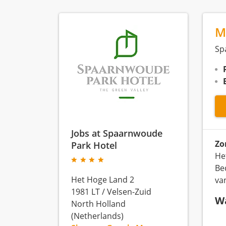
M
Sp
Jobs at Spaarnwoude
Zo
Park Hotel
He
Be
Het Hoge Land 2
van
1981 LT
/
Velsen-Zuid
Wa
North Holland
(Netherlands)