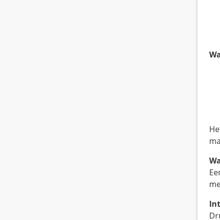
Wa
He
ma
Wa
Ee
me
In
Dr