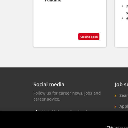
Closing soon
Social media
Job s
Follow us for career news, jobs and
Sear
career advice.
Appl
Hotel jobs on Facebook
Hote
Hotel jobs on Instagram
This website
Job 