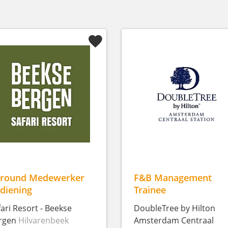
lround Medewerker
F&B Management
diening
Trainee
fari Resort - Beekse
DoubleTree by Hilton
rgen
Hilvarenbeek
Amsterdam Centraal