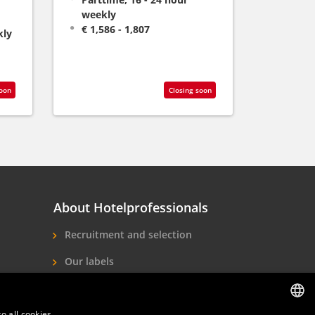
weekly
€ 1,586 - 1,807
kly
soon
Closing soon
About Hotelprofessionals
Recruitment and selection
Our labels
About us
o all cookies
Contact