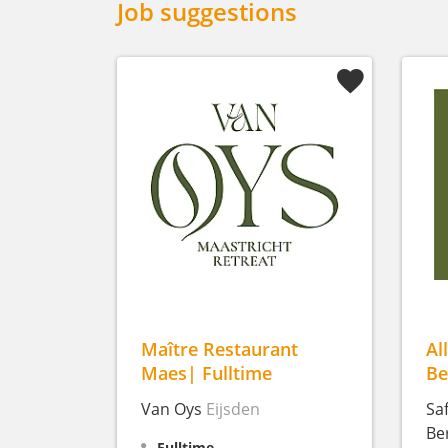
Job suggestions
Maître Restaurant
Al
Maes| Fulltime
Be
Van Oys
Eijsden
Sa
Be
Fulltime