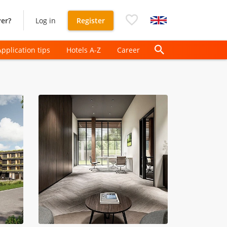
er?
Log in
Register
Application tips
Hotels A-Z
Career