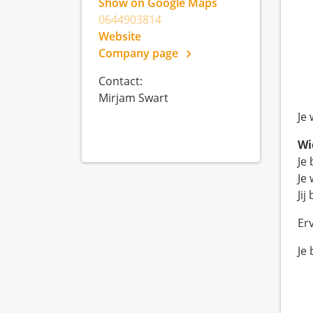
Show on Google Maps
0644903814
Website
Company page
Contact:
Mirjam Swart
Je
Wi
Je
Je
Ji
Erv
Je 