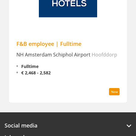
F&B employee | Fulltime
Fo
NH Amsterdam Schiphol Airport
Hoofddorp
Hi
Fulltime
€ 2,468 - 2,582
New
Social media