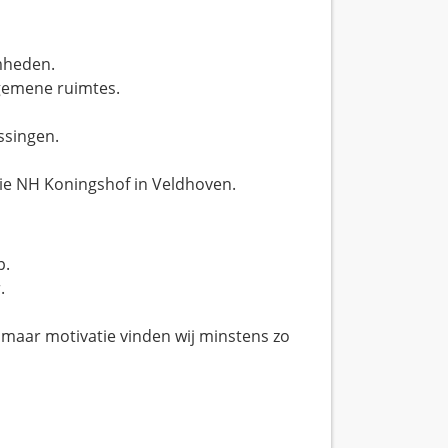
mheden.
lgemene ruimtes.
ssingen.
tie NH Koningshof in Veldhoven.
p.
.
 maar motivatie vinden wij minstens zo