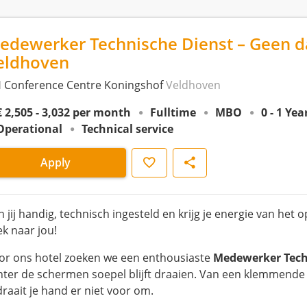
edewerker Technische Dienst – Geen da
eldhoven
 Conference Centre Koningshof
Veldhoven
€ 2,505 - 3,032 per month
Fulltime
MBO
0 - 1 Ye
Operational
Technical service
Save
Share
Apply
n jij handig, technisch ingesteld en krijg je energie van het
ek naar jou!
or ons hotel zoeken we een enthousiaste
Medewerker Tech
hter de schermen soepel blijft draaien. Van een klemmende d
 draait je hand er niet voor om.