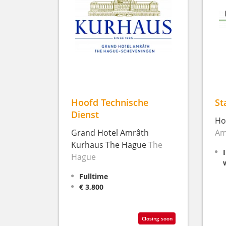
Hoofd Technische
St
Dienst
Ho
Grand Hotel Amrâth
Am
Kurhaus The Hague
The
Hague
Fulltime
€ 3,800
Closing soon