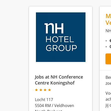
M
V
NH
Jobs at NH Conference
Be
Centre Koningshof
zo
Vo
ac
Locht 117
jij
5504 RM
/
Veldhoven