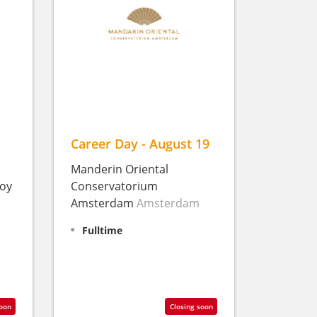
Career Day - August 19
Manderin Oriental
hoy
Conservatorium
Amsterdam
Amsterdam
Fulltime
soon
Closing soon