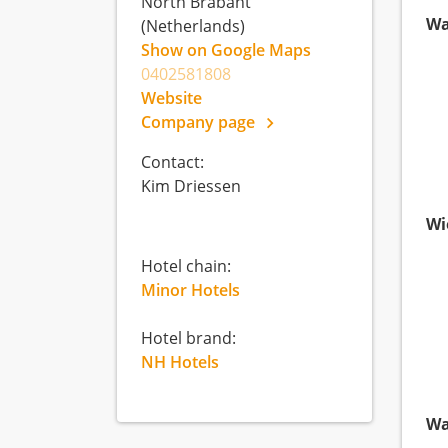
North Brabant
Wa
(Netherlands)
Show on Google Maps
0402581808
Website
Company page
Contact:
Kim Driessen
Wi
Hotel chain:
Minor Hotels
Hotel brand:
NH Hotels
Wa