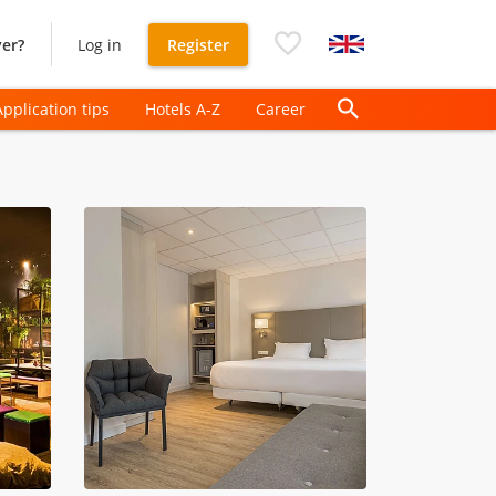
er?
Log in
Register
Application tips
Hotels A-Z
Career