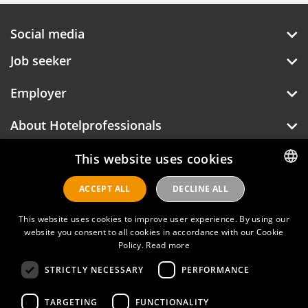
Social media
Job seeker
Employer
About Hotelprofessionals
This website uses cookies
Hotelprofessionals
ACCEPT ALL
DECLINE ALL
DUTCH
ENGLISH
This website uses cookies to improve user experience. By using our
FAQ
website you consent to all cookies in accordance with our Cookie
Policy.
Read more
Privacy policy
STRICTLY NECESSARY
PERFORMANCE
Contact
TARGETING
FUNCTIONALITY
Terms of use