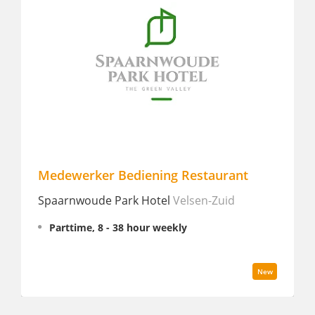
 Restaurant
Ontbijt medewerker FT
Velsen-Zuid
Hotel Des Indes
The Hague
kly
Fulltime
New