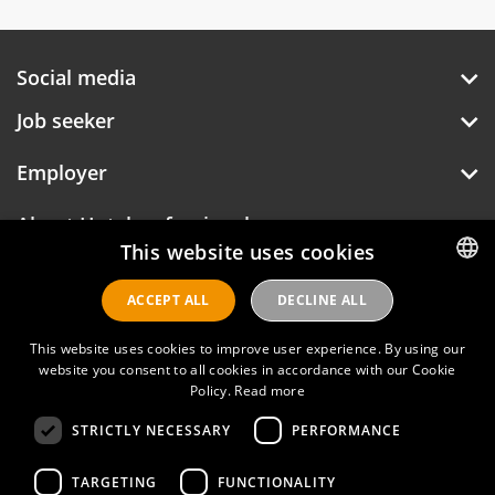
Social media
Job seeker
Employer
About Hotelprofessionals
This website uses cookies
ACCEPT ALL
DECLINE ALL
DUTCH
Hotelprofessionals
ENGLISH
This website uses cookies to improve user experience. By using our
website you consent to all cookies in accordance with our Cookie
FAQ
Policy.
Read more
STRICTLY NECESSARY
PERFORMANCE
Privacy policy
Contact
TARGETING
FUNCTIONALITY