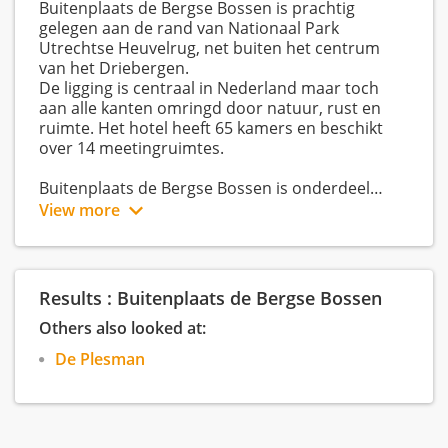
Buitenplaats de Bergse Bossen is prachtig
gelegen aan de rand van Nationaal Park
Utrechtse Heuvelrug, net buiten het centrum
van het Driebergen.
De ligging is centraal in Nederland maar toch
aan alle kanten omringd door natuur, rust en
ruimte. Het hotel heeft 65 kamers en beschikt
over 14 meetingruimtes.
Buitenplaats de Bergse Bossen is onderdeel
van Fine Hotels & Suites, welke bestaat uit de
View more
hotels Stadsvilla Mozaic (Den Haag), Stadsvilla
Mout (Schiedam), Casa Julia (Delft) en
Buitenplaats de Bergse Bossen (Driebergen-
Rijsenburg). Allen hotels met een verhaal, waar je
Results : Buitenplaats de Bergse Bossen
je thuis voelt, en die jou inspireren.
Others also looked at:
De Plesman