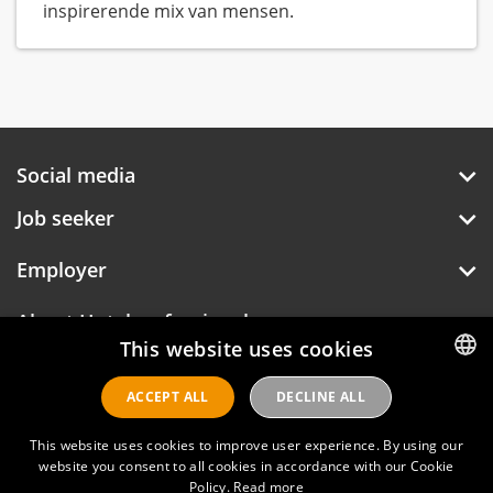
inspirerende mix van mensen.
Social media
Job seeker
Employer
About Hotelprofessionals
This website uses cookies
ACCEPT ALL
DECLINE ALL
DUTCH
Hotelprofessionals
ENGLISH
This website uses cookies to improve user experience. By using our
website you consent to all cookies in accordance with our Cookie
FAQ
Policy.
Read more