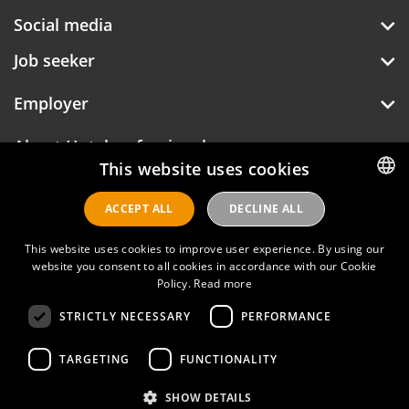
Social media
Chateau Marquette biedt ook een brede
culturele agenda zoals Marquette Classique, het
Job seeker
kasteelconcert en Not Just Jazz.
Employer
About Hotelprofessionals
This website uses cookies
ACCEPT ALL
DECLINE ALL
DUTCH
Hotelprofessionals
ENGLISH
This website uses cookies to improve user experience. By using our
website you consent to all cookies in accordance with our Cookie
Policy.
Read more
FAQ
STRICTLY NECESSARY
PERFORMANCE
Privacy policy
Contact
TARGETING
FUNCTIONALITY
Terms of use
SHOW DETAILS