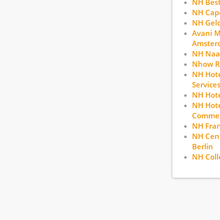
NH Bes
NH Cape
NH Gel
Avani 
Amster
NH Naa
Nhow R
NH Hote
Service
NH Hote
NH Hote
Commerc
NH Fran
NH Cent
Berlin
NH Coll