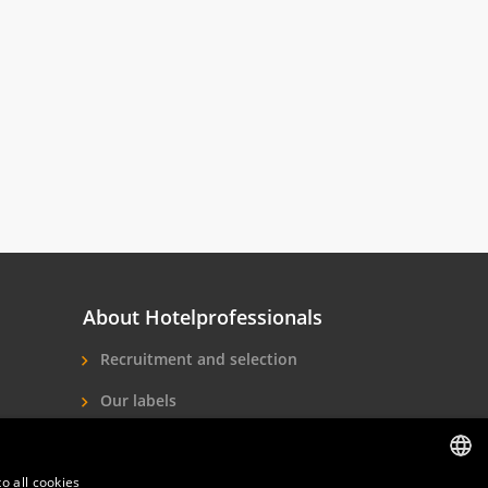
About Hotelprofessionals
Recruitment and selection
Our labels
About us
o all cookies
Contact