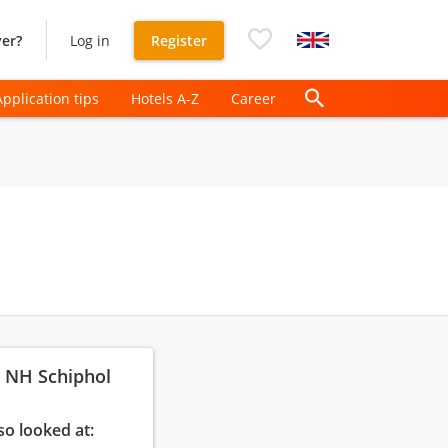
er?
Log in
Register
Application tips
Hotels A-Z
Career
: NH Schiphol
so looked at: