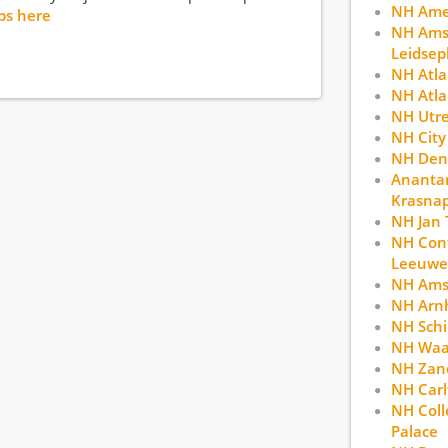
NH Ame
bs here
NH Ams
Leidsep
NH Atl
NH Atla
NH Utr
NH City
NH Den
Anantar
Krasna
NH Jan 
NH Con
Leeuwe
NH Ams
NH Arn
NH Schi
NH Waa
NH Zan
NH Car
NH Coll
Palace