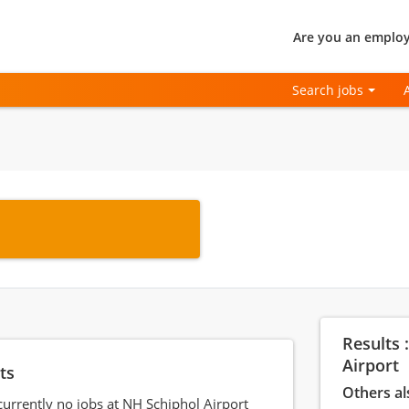
Are you an employ
Search jobs
Results 
Airport
ts
Others al
currently no jobs at NH Schiphol Airport