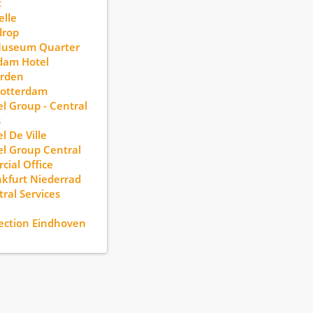
t
lle
drop
Museum Quarter
dam Hotel
rden
otterdam
l Group - Central
s
l De Ville
l Group Central
ial Office
kfurt Niederrad
ral Services
ection Eindhoven