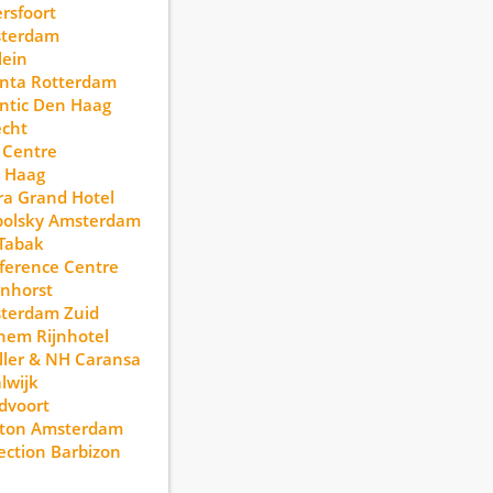
rsfoort
terdam
lein
anta Rotterdam
ntic Den Haag
echt
 Centre
 Haag
a Grand Hotel
polsky Amsterdam
Tabak
ference Centre
nhorst
terdam Zuid
hem Rijnhotel
ller & NH Caransa
lwijk
dvoort
lton Amsterdam
ection Barbizon