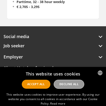
 hour weekly
Fulltime
Social media
Job seeker
Employer
About Hotelprofessionals
This website uses cookies
ACCEPT ALL
DECLINE ALL
DUTCH
Hotelprofessionals
ENGLISH
This website uses cookies to improve user experience. By using our
website you consent to all cookies in accordance with our Cookie
FAQ
Policy.
Read more