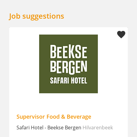
Job suggestions
d & Beverage
F&B Supervisor - Fullt
kse Bergen
Hilvarenbeek
Holiday Inn Eindhoven Air