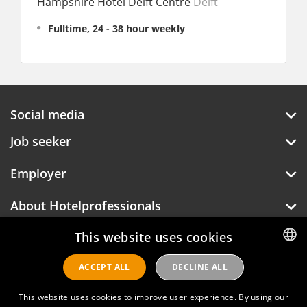
Hampshire Hotel Delft Centre
Delft
Fulltime, 24 - 38 hour weekly
Social media
Job seeker
Employer
About Hotelprofessionals
This website uses cookies
Hotelprofessionals
ACCEPT ALL
DECLINE ALL
DUTCH
ENGLISH
This website uses cookies to improve user experience. By using our