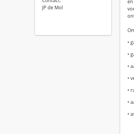
Contact:
en
JP de Mol
voo
on
Om
• 
• 
• 
• 
• 
• 
• a