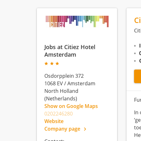
C
Ci
Jobs at Citiez Hotel
Amsterdam
Osdorpplein 372
1068 EV
/
Amsterdam
North Holland
(Netherlands)
Fun
Show on Google Maps
In 
0202246280
‘g
Website
to
Company page
He