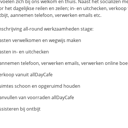
 voelen zich bij ons welkom en thuis. Naast het socializen m
r het dagelijkse reilen en zeilen; in- en uitchecken, verkoop
tbijt, aannemen telefoon, verwerken emails etc.
schrijving all-round werkzaamheden stage:
gasten verwelkomen en wegwijs maken
gasten in- en uitchecken
aannemen telefoon, verwerken emails, verwerken online bo
verkoop vanuit allDayCafe
ruimtes schoon en opgeruimd houden
aanvullen van voorraden allDayCafe
ssisteren bij ontbijt