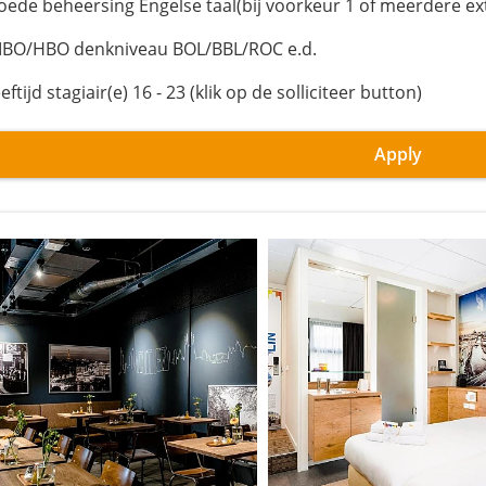
goede beheersing Engelse taal(bij voorkeur 1 of meerdere ext
MBO/HBO denkniveau BOL/BBL/ROC e.d.
eeftijd stagiair(e) 16 - 23 (klik op de solliciteer button)
Apply