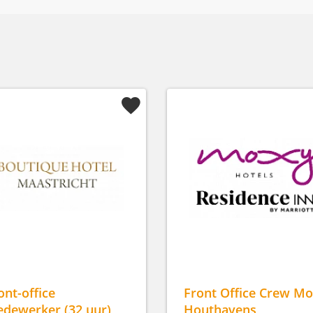
ont-office
Front Office Crew M
dewerker (32 uur)
Houthavens