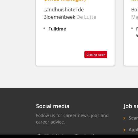
Landhuishotel de
Bo
Bloemenbeek
De Lutte
Ma
Fulltime
Closing soon
Social media
Job s
Follow us for career news, jobs and
Sear
career advice.
Appl
Hotel jobs on Facebook