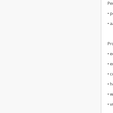
Pe
• p
• a
Pro
• e
• 
• 
• 
• 
• v