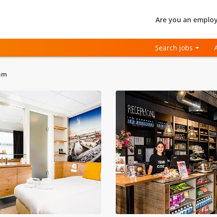
Are you an employ
Search jobs
dam