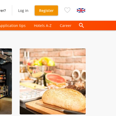
er?
Log in
Register
Application tips
Hotels A-Z
Career