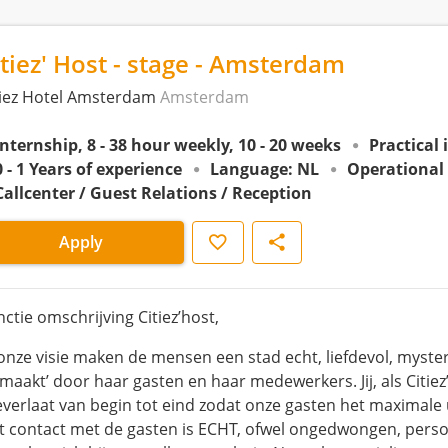
itiez' Host - stage - Amsterdam
tiez Hotel Amsterdam
Amsterdam
Internship, 8 - 38 hour weekly, 10 - 20 weeks
Practical 
0 - 1 Years of experience
Language: NL
Operational
Callcenter / Guest Relations / Reception
Save
Share
Apply
ctie omschrijving Citiez’host,
onze visie maken de mensen een stad echt, liefdevol, mysterie
emaakt’ door haar gasten en haar medewerkers. Jij, als Citiez
everlaat van begin tot eind zodat onze gasten het maximale u
t contact met de gasten is ECHT, ofwel ongedwongen, persoonl