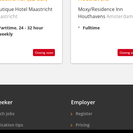
utique Hotel Maastricht
Moxy/Residence Inn
astricht
Houthavens
Amsterdam
Parttime, 24 - 32 hour
Fulltime
weekly
Closing soon
Closing 
eeker
Employer
ch jobs
Register
ication tips
Pricing