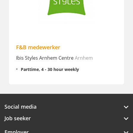
F&B medewerker
Barte
Ibis Styles Arnhem Centre
Arnhem
Amstel
Parttime, 4 - 30 hour weekly
Fullt
Social media
Job seeker
Employer