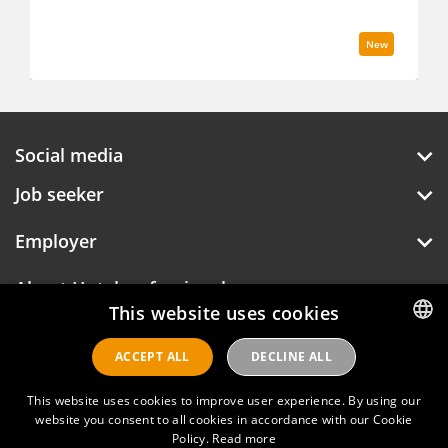
New
Social media
Job seeker
Employer
About Hotelprofessionals
This website uses cookies
ACCEPT ALL
DECLINE ALL
DUTCH
Hotelprofessionals
ENGLISH
This website uses cookies to improve user experience. By using our
website you consent to all cookies in accordance with our Cookie
Policy.
Read more
FAQ