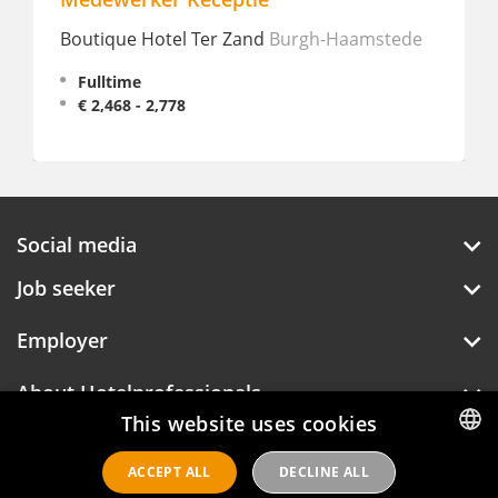
Boutique Hotel Ter Zand
Burgh-Haamstede
Puli
Fulltime
Fu
€ 2,468 - 2,778
Social media
Job seeker
Employer
About Hotelprofessionals
This website uses cookies
ACCEPT ALL
DECLINE ALL
DUTCH
Hotelprofessionals