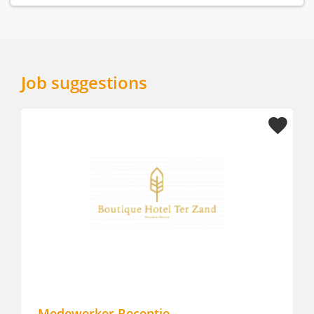
Job suggestions
Medewerker Receptie
Fron