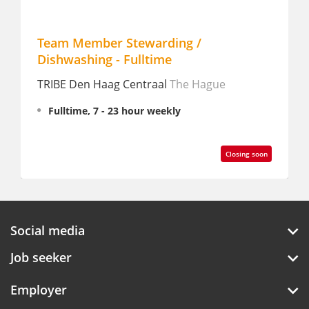
Team Member Stewarding /
Hous
Dishwashing - Fulltime
Grand
TRIBE Den Haag Centraal
The Hague
Hagu
Fulltime, 7 - 23 hour weekly
Full
€ 2,
Closing soon
Social media
Job seeker
Employer