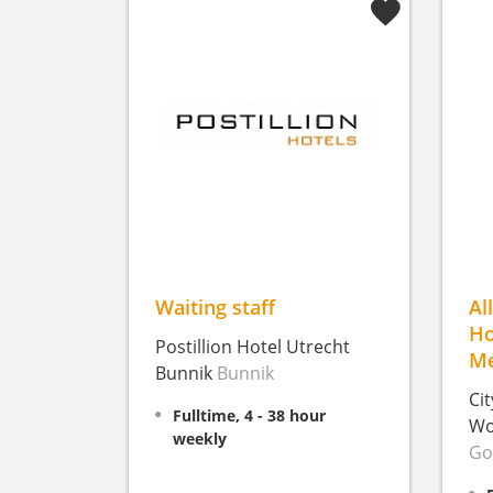
Waiting staff
Al
Ho
Postillion Hotel Utrecht
Me
Bunnik
Bunnik
Ci
Fulltime, 4 - 38 hour
Wo
weekly
Go