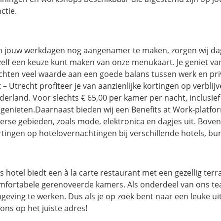
ctie.
 jouw werkdagen nog aangenamer te maken, zorgen wij dagel
 zelf een keuze kunt maken van onze menukaart. Je geniet van
chten veel waarde aan een goede balans tussen werk en priv
t – Utrecht profiteer je van aanzienlijke kortingen op verblij
erland. Voor slechts € 65,00 per kamer per nacht, inclusief o
 genieten.Daarnaast bieden wij een Benefits at Work-platfo
verse gebieden, zoals mode, elektronica en dagjes uit. Boven
rtingen op hotelovernachtingen bij verschillende hotels, bu
s hotel biedt een à la carte restaurant met een gezellig terr
mfortabele gerenoveerde kamers. Als onderdeel van ons tea
geving te werken. Dus als je op zoek bent naar een leuke u
 ons op het juiste adres!