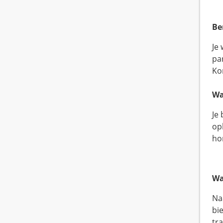
Be
Je 
par
Kor
Wa
Je
opl
hor
Wa
Na
bie
tr