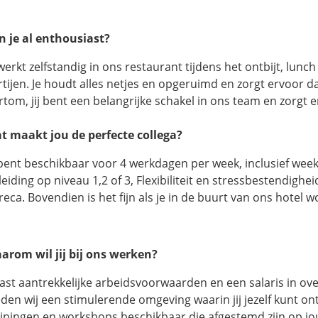
n je al enthousiast?
werkt zelfstandig in ons restaurant tijdens het ontbijt, lunch
tijen. Je houdt alles netjes en opgeruimd en zorgt ervoor dat
tom, jij bent een belangrijke schakel in ons team en zorgt er
t maakt jou de perfecte collega?
 bent beschikbaar voor 4 werkdagen per week, inclusief week
eiding op niveau 1,2 of 3, Flexibiliteit en stressbestendighe
eca. Bovendien is het fijn als je in de buurt van ons hotel w
arom wil jij bij ons werken?
ast aantrekkelijke arbeidsvoorwaarden en een salaris in 
den wij een stimulerende omgeving waarin jij jezelf kunt ontw
ainingen en workshops beschikbaar die afgestemd zijn op j