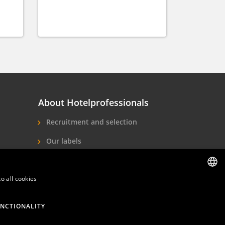
About Hotelprofessionals
Recruitment and selection
Our labels
About us
o all cookies
Contact
DUTCH
ENGLISH
NCTIONALITY