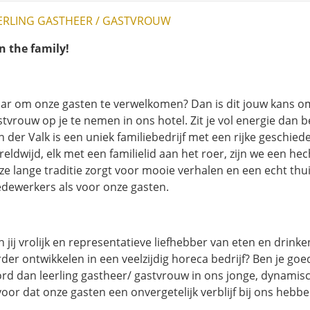
ERLING GASTHEER / GASTVROUW
in the family!
aar om onze gasten te verwelkomen? Dan is dit jouw kans om
tvrouw op je te nemen in ons hotel. Zit je vol energie dan be
n der Valk is een uniek familiebedrijf met een rijke geschied
reldwijd, elk met een familielid aan het roer, zijn we een he
ze lange traditie zorgt voor mooie verhalen en een echt thu
dewerkers als voor onze gasten.
 jij vrolijk en representatieve liefhebber van eten en drinke
rder ontwikkelen in een veelzijdig horeca bedrijf? Ben je go
rd dan leerling gastheer/ gastvrouw in ons jonge, dynamisc
voor dat onze gasten een onvergetelijk verblijf bij ons hebbe