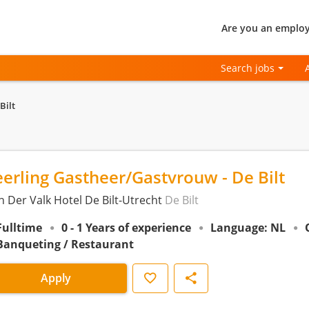
Are you an employ
Search jobs
Bilt
eerling Gastheer/Gastvrouw - De Bilt
n Der Valk Hotel De Bilt-Utrecht
De Bilt
Fulltime
0 - 1 Years of experience
Language: NL
Banqueting / Restaurant
Save
Share
Apply