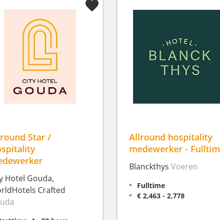
lround Star /
Allround hospitality
spitality
medewerker - Fullti
dewerker
Blanckthys
Voeren
ty Hotel Gouda,
Fulltime
rldHotels Crafted
€ 2,463 - 2,778
uda