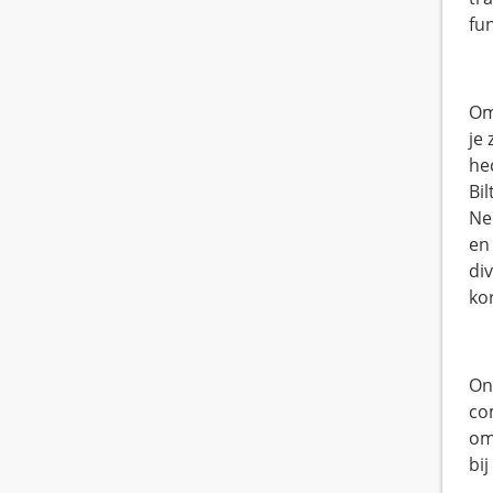
fun
Om
je
he
Bil
Ned
en
di
ko
On
co
om
bij