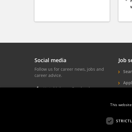
Social media
Job s
Follow us for career news, jobs and
Sear
career advice.
Appl
Hotel jobs on Facebook
Hote
Hotel jobs on Instagram
This website
Job 
Hotel jobs on LinkedIn
STRICT