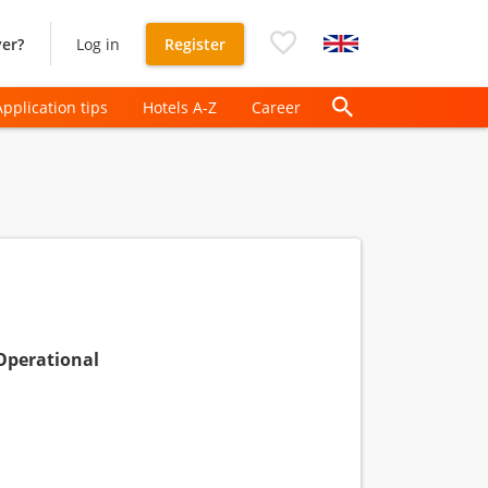
er?
Log in
Register
Application tips
Hotels A-Z
Career
Operational