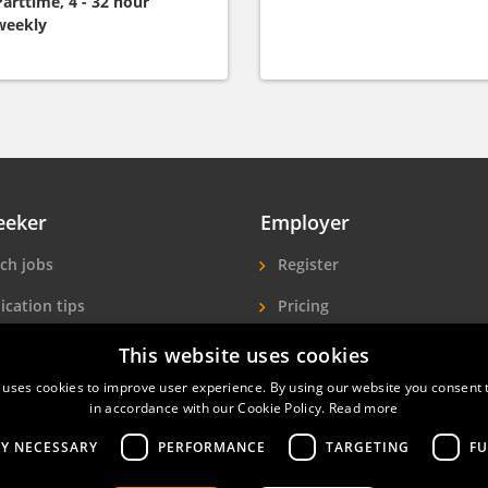
Parttime, 4 - 32 hour
weekly
eeker
Employer
ch jobs
Register
ication tips
Pricing
ls A-Z
More exposure
This website uses cookies
 uses cookies to improve user experience. By using our website you consent t
Seekers
Find hotel staff
in accordance with our Cookie Policy.
Read more
LY NECESSARY
PERFORMANCE
TARGETING
FU