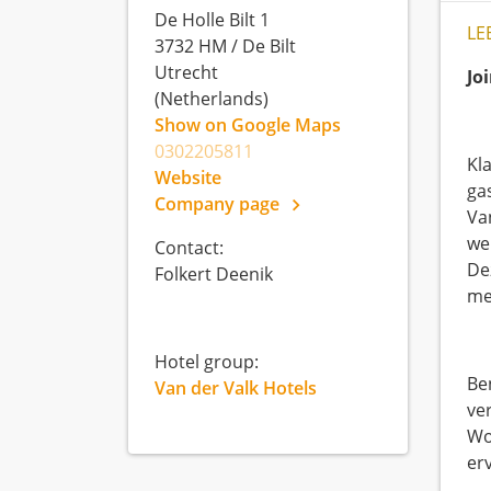
De Holle Bilt 1
LE
3732 HM
/
De Bilt
Utrecht
Jo
(Netherlands)
Show on Google Maps
0302205811
Kl
Website
gas
Company page
Va
we
Contact:
De
Folkert Deenik
me
Hotel group:
Ben
Van der Valk Hotels
ve
Wo
er