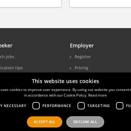
eeker
Employer
ch jobs
Register
ication tips
Pricing
ls A-Z
More exposure
This website uses cookies
 uses cookies to improve user experience. By using our website you consent t
Seekers
Find hotel staff
in accordance with our Cookie Policy.
Read more
LY NECESSARY
PERFORMANCE
TARGETING
FU
ACCEPT ALL
DECLINE ALL
nals
Privacy policy
Contact
Terms of use