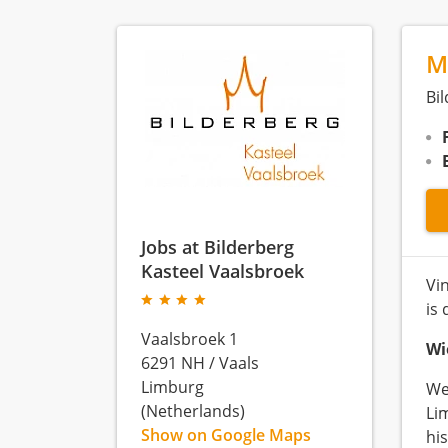
M
Bi
Jobs at Bilderberg
Kasteel Vaalsbroek
Vi
is
Vaalsbroek 1
Wi
6291 NH
/
Vaals
Limburg
We
(Netherlands)
Li
Show on Google Maps
hi