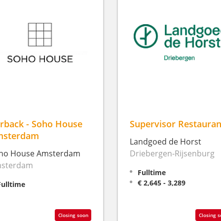
rback - Soho House
Supervisor Restauran
msterdam
Landgoed de Horst
ho House Amsterdam
Driebergen-Rijsenburg
sterdam
Fulltime
€ 2,645 - 3,289
Fulltime
Closing soon
Closing 