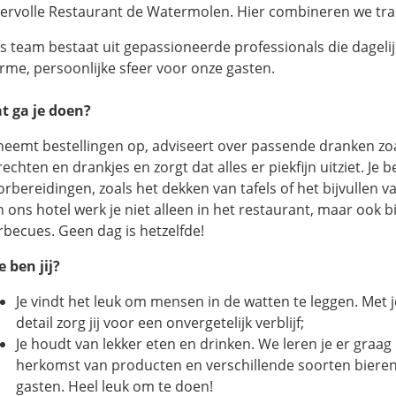
eervolle Restaurant de Watermolen. Hier combineren we trad
s team bestaat uit gepassioneerde professionals die dageli
rme, persoonlijke sfeer voor onze gasten.
t ga je doen?
 neemt bestellingen op, adviseert over passende dranken zoal
echten en drankjes en zorgt dat alles er piekfijn uitziet. Je 
orbereidingen, zoals het dekken van tafels of het bijvullen va
n ons hotel werk je niet alleen in het restaurant, maar ook b
rbecues. Geen dag is hetzelfde!
e ben jij?
Je vindt het leuk om mensen in de watten te leggen. Met
detail zorg jij voor een onvergetelijk verblijf;
Je houdt van lekker eten en drinken. We leren je er graag
herkomst van producten en verschillende soorten bieren.
gasten. Heel leuk om te doen!