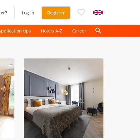
er?
Log in
Register
Application tips
Hotels A-Z
Career