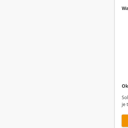
Wa
Ok
So
je