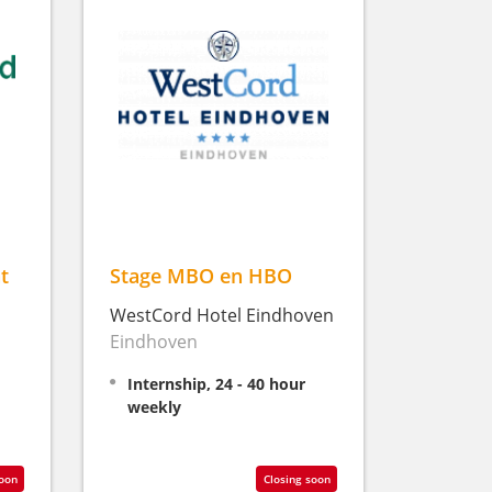
t
Stage MBO en HBO
WestCord Hotel Eindhoven
Eindhoven
Internship, 24 - 40 hour
weekly
soon
Closing soon