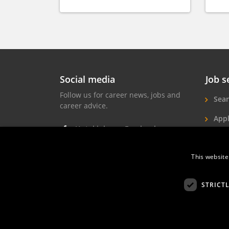
Social media
Job s
Follow us for career news, jobs and
Sear
career advice.
Appl
Hotel jobs on Facebook
Hote
Hotel jobs on Instagram
This website
Job 
Hotel jobs on LinkedIn
STRICT
Hotelprofessio
FAQ