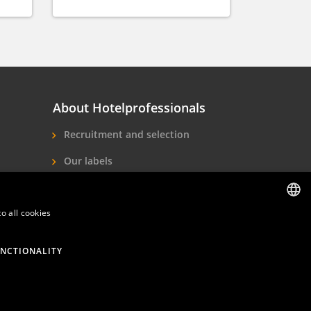
About Hotelprofessionals
Recruitment and selection
Our labels
About us
o all cookies
Contact
DUTCH
ENGLISH
NCTIONALITY