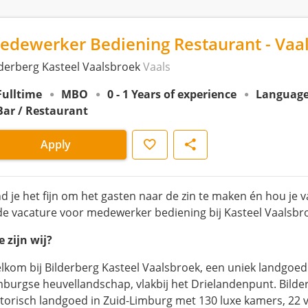
edewerker Bediening Restaurant - Vaa
lderberg Kasteel Vaalsbroek
Vaals
Fulltime
MBO
0 - 1 Years of experience
Language
Bar / Restaurant
Save
Share
Apply
nd je het fijn om het gasten naar de zin te maken én hou 
 de vacature voor medewerker bediening bij Kasteel Vaalsbroe
e zijn wij?
lkom bij Bilderberg Kasteel Vaalsbroek, een uniek landgoed 
mburgse heuvellandschap, vlakbij het Drielandenpunt. Bilde
storisch landgoed in Zuid-Limburg met 130 luxe kamers, 22 ve