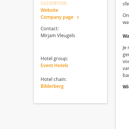
0433089308
sf
Website
On
Company page
wa
Contact:
Mirjam Vleugels
Wa
Je
ger
Hotel group:
vo
Event Hotels
va
ba
Hotel chain:
Bilderberg
Wi