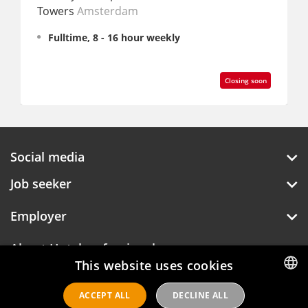
Eindhoven
eekly
Internship, 38 hour weekly
Closing soon
Social media
Job seeker
Employer
About Hotelprofessionals
This website uses cookies
ACCEPT ALL
DECLINE ALL
DUTCH
Hotelprofessionals