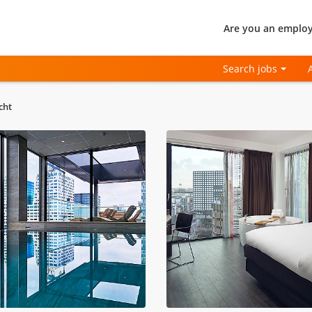
Are you an employ
Search jobs
cht