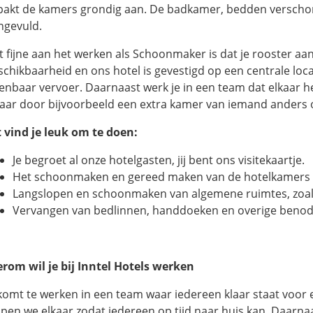
 pakt de kamers grondig aan. De badkamer, bedden verschone
ngevuld.
t fijne aan het werken als Schoonmaker is dat je rooster a
schikbaarheid en ons hotel is gevestigd op een centrale lo
enbaar vervoer. Daarnaast werk je in een team dat elkaar he
kaar door bijvoorbeeld een extra kamer van iemand anders 
t vind je leuk om te doen:
Je begroet al onze hotelgasten, jij bent ons visitekaartje.
Het schoonmaken en gereed maken van de hotelkamers v
Langslopen en schoonmaken van algemene ruimtes, zoal
Vervangen van bedlinnen, handdoeken en overige benod
erom wil je bij Inntel Hotels werken
 komt te werken in een team waar iedereen klaar staat voor e
lpen we elkaar zodat iedereen op tijd naar huis kan. Daarna