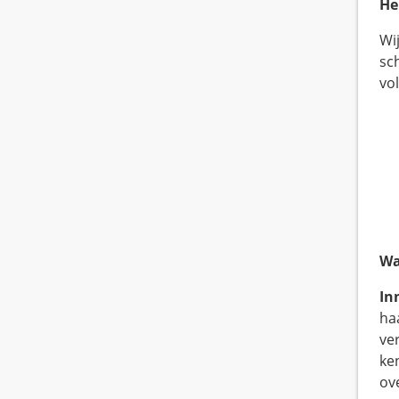
Her
Wij
sch
vo
Wa
In
ha
ve
ke
ov