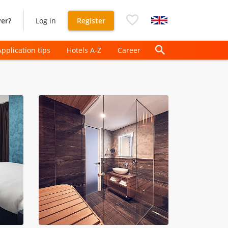
er?
Log in
Register
Application tips
Hotels A-Z
Career