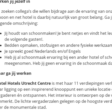
ken jij jezelf in
 zoeken collega’s die willen bijdrage aan de ervaring van onz
oon en net hotel is daarbij natuurlijk van groot belang. Ga ji
lgende omschrijving:
Jij houdt van schoonmaken! Je bent netjes en vindt het 
de volgende gasten!.
Bedden opmaken, stofzuigen en andere fysieke werkzaa
Je spreekt goed Nederlands en/of Engels
Heb jij al schoonmaak ervaring bij een ander hotel of sc
meegenomen. Heb jij geen ervaring in de schoonmaak dan
ar ga jij werken
ntel Hotels Utrecht Centre
is met haar 11 verdiepingen ver
ar ligging op een inspirerend knooppunt een unieke locati
rgaderen én ontspannen. Het interieur is ontworpen op de v
nmerkt. De lichte vergaderzalen gelegen op de hoogste verdi
er de monumentale stad.