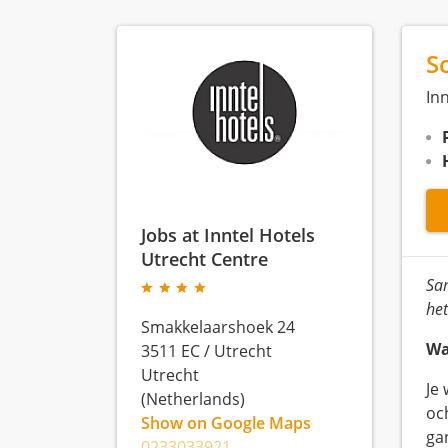
S
In
Jobs at Inntel Hotels
Utrecht Centre
Sam
het
Smakkelaarshoek 24
Wa
3511 EC
/
Utrecht
Utrecht
Je
(Netherlands)
oc
Show on Google Maps
gan
0233033921