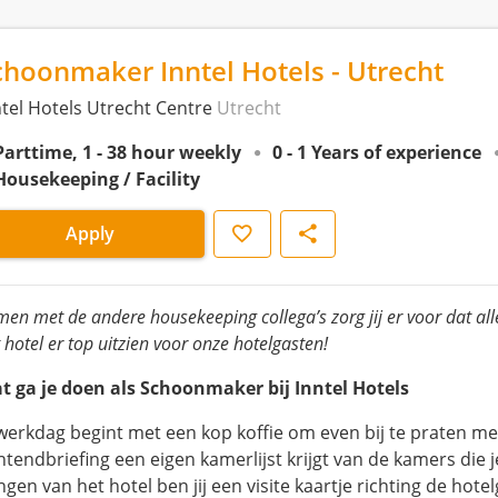
choonmaker Inntel Hotels - Utrecht
ntel Hotels Utrecht Centre
Utrecht
Parttime, 1 - 38 hour weekly
0 - 1 Years of experience
Housekeeping / Facility
Save
Share
Apply
en met de andere housekeeping collega’s zorg jij er voor dat a
 hotel er top uitzien voor onze hotelgasten!
t ga je doen als Schoonmaker bij Inntel Hotels
 werkdag begint met een kop koffie om even bij te praten met 
htendbriefing een eigen kamerlijst krijgt van de kamers die
gen van het hotel ben jij een visite kaartje richting de hote