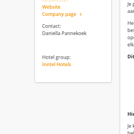
Je
Website
aa
Company page
He
Contact:
be
Daniella Pannekoek
op
el
Di
Hotel group:
Inntel Hotels
Hi
Je
he