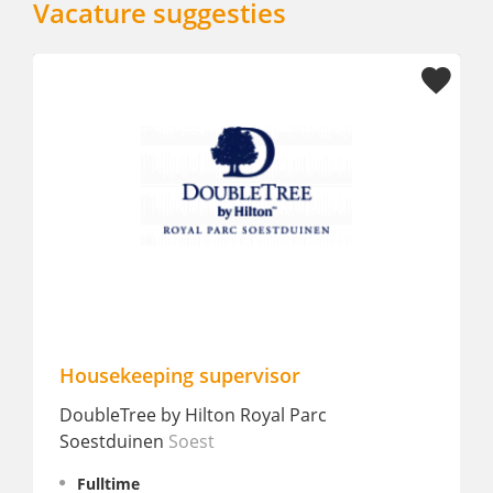
Vacature suggesties
visor
Stage - Open sollicitatie
oyal Parc
Volkshotel
Amsterdam
Stage, 16 - 38 uur p/w
€ 200 - 500