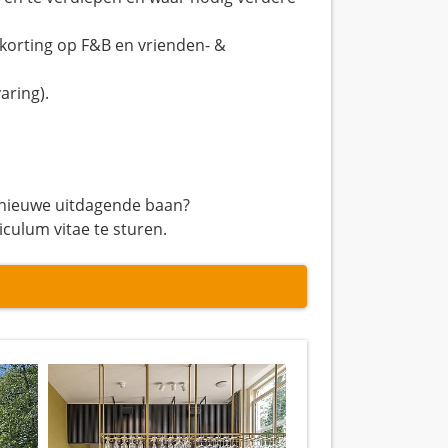
orting op F&B en vrienden- &
aring).
n nieuwe uitdagende baan?
iculum vitae te sturen.