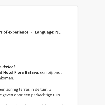
ars of experience
Language: NL
reukelen?
at
Hotel Flora Batava
, een bijzonder
enkomen.
 een zonnig terras in de tuin, 3
omgeven door een parkachtige tuin.