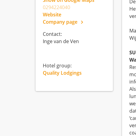
Show on Google Maps
De
0294224040
He
Website
ve
Company page
Ma
Contact:
Wij
Inge van de Ven
SU
Wa
Hotel group:
Re
Quality Lodgings
mo
in
Al
lu
we
da
‘c
ve
co