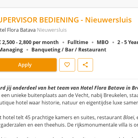
UPERVISOR BEDIENING - Nieuwersluis
tel Flora Batava
Nieuwersluis
€ 2,500 - 2,800 per month
Fulltime
MBO
2 - 5 Ye
Managing
Banqueting / Bar / Restaurant
Save
Share
Apply
rd jij onderdeel van het team van Hotel Flora Batava in B
 een unieke buitenplaats aan de Vecht, nabij Breukelen, sta
utique hotel waar historie, natuur en eigentijdse luxe sam
t hotel telt 45 prachtige kamers en suites, restaurant
Bloei
,
rgaderzalen en een theehuis. De rijksmonumentale villa is 