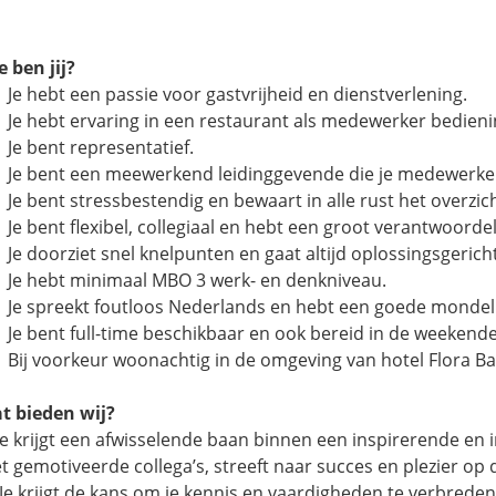
e ben jij?
Je hebt een passie voor gastvrijheid en dienstverlening.
Je hebt ervaring in een restaurant als medewerker bedienin
Je bent representatief.
Je bent een meewerkend leidinggevende die je medewerker
Je bent stressbestendig en bewaart in alle rust het overzicht
Je bent flexibel, collegiaal en hebt een groot verantwoordel
Je doorziet snel knelpunten en gaat altijd oplossingsgericht
Je hebt minimaal MBO 3 werk- en denkniveau.
Je spreekt foutloos Nederlands en hebt een goede mondeli
Je bent full-time beschikbaar en ook bereid in de weekende
Bij voorkeur woonachtig in de omgeving van hotel Flora Ba
t bieden wij?
Je krijgt een afwisselende baan binnen een inspirerende e
t gemotiveerde collega’s, streeft naar succes en plezier op 
 krijgt de kans om je kennis en vaardigheden te verbreden