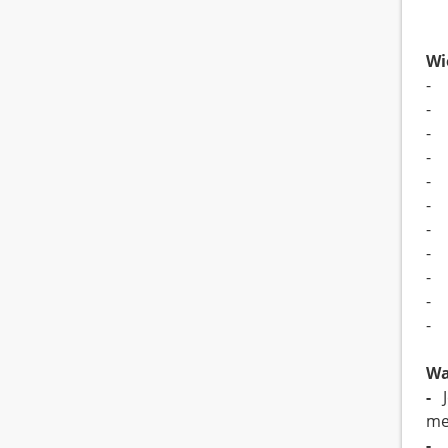
Wi
- 
- 
- 
- 
- 
- 
- 
- 
- 
- 
- 
Wa
-
me
-
Je