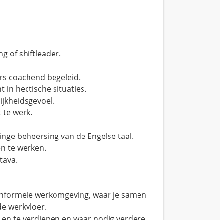
g of shiftleader.
s coachend begeleid.
 in hectische situaties.
ijkheidsgevoel.
 te werk.
nge beheersing van de Engelse taal.
n te werken.
tava.
n informele werkomgeving, waar je samen
de werkvloer.
 en te verdiepen en waar nodig verdere