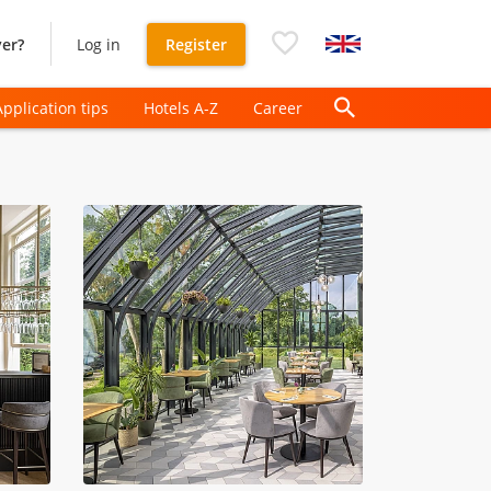
er?
Log in
Register
Application tips
Hotels A-Z
Career