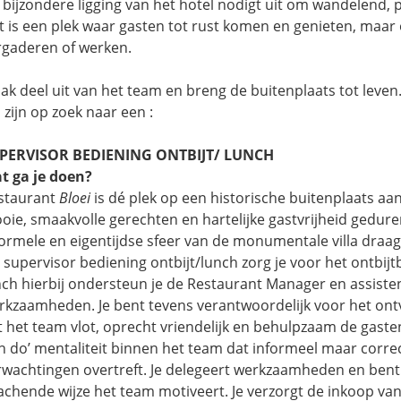
 bijzondere ligging van het hotel nodigt uit om wandelend, p
t is een plek waar gasten tot rust komen en genieten, maar
rgaderen of werken.
ak deel uit van het team en breng de buitenplaats tot leven
 zijn op zoek naar een :
PERVISOR BEDIENING ONTBIJT/ LUNCH
t ga je doen?
staurant
Bloei
is dé plek op een historische buitenplaats aa
oie, smaakvolle gerechten en hartelijke gastvrijheid gedure
formele en eigentijdse sfeer van de monumentale villa draagt 
s supervisor bediening ontbijt/lunch zorg je voor het ontbijt
nch hierbij ondersteun je de Restaurant Manager en assist
rkzaamheden. Je bent tevens verantwoordelijk voor het ontva
t het team vlot, oprecht vriendelijk en behulpzaam de gasten 
an do’ mentaliteit binnen het team dat informeel maar corr
rwachtingen overtreft. Je delegeert werkzaamheden en ben
achende wijze het team motiveert. Je verzorgt de inkoop va