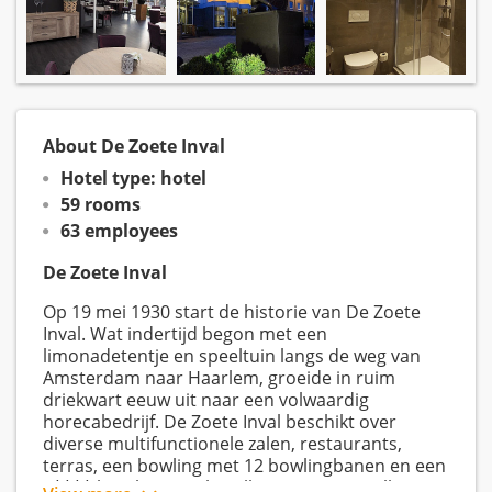
About De Zoete Inval
Hotel type: hotel
59 rooms
63 employees
De Zoete Inval
Op 19 mei 1930 start de historie van De Zoete
Inval. Wat indertijd begon met een
limonadetentje en speeltuin langs de weg van
Amsterdam naar Haarlem, groeide in ruim
driekwart eeuw uit naar een volwaardig
horecabedrijf. De Zoete Inval beschikt over
diverse multifunctionele zalen, restaurants,
terras, een bowling met 12 bowlingbanen en een
4**** hotel met 59 hotelkamers. De gezellige