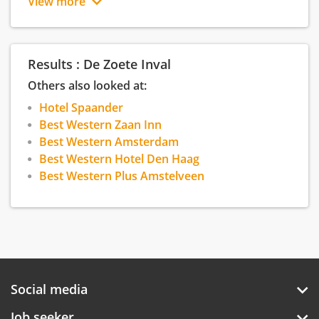
View more
sfeer en persoonlijke gastvrijheid zorgen ervoor
dat u verzekerd bent van een aangenaam
Al jarenlang is De Zoete Inval de ideale locatie
verblijf!
voor een heerlijke lunch of diner, bedrijfsfeesten,
Results : De Zoete Inval
verjaardagsfeesten, zakelijke bijeenkomsten,
hotelovernachtingen, bowlen en outdoor
Others also looked at:
activiteiten. Tevens kunt u gebruik maken van de
Hotel Spaander
cateringservice die geheel naar uw specifieke
wensen ingevuld kan worden.
Best Western Zaan Inn
Best Western Amsterdam
Best Western Hotel Den Haag
www.zoete-inval.nl
Best Western Plus Amstelveen
Social media
Job seeker