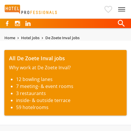
Hotelprofessionals
Home
Hotel jobs
De Zoete Inval jobs
All De Zoete Inval jobs
Why work at De Zoete Inval?
12 bowling lanes
7 meeting- & event rooms
3 restaurants
inside- & outside terrace
59 hotelrooms