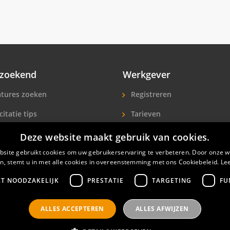
zoekend
Werkgever
tures zoeken
Registreren
citatie tips
Tarieven
ls A-Z
Extra aandacht
Deze website maakt gebruik van cookies.
icitanten
Hotelpersoneel zoeken
site gebruikt cookies om uw gebruikerservaring te verbeteren. Door onze w
n, stemt u in met alle cookies in overeenstemming met ons Cookiebeleid.
Le
KT NOODZAKELIJK
PRESTATIE
TARGETING
FU
ALLES ACCEPTEREN
ALLES AFWIJZEN
nals
Privacyverklaring
Contact
Gebruikersvoorwaar