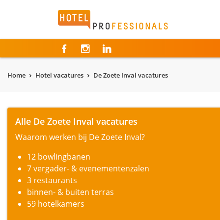
Hotelprofessionals
Home
Hotel vacatures
De Zoete Inval vacatures
Alle De Zoete Inval vacatures
Waarom werken bij De Zoete Inval?
12 bowlingbanen
7 vergader- & evenementenzalen
3 restaurants
binnen- & buiten terras
59 hotelkamers