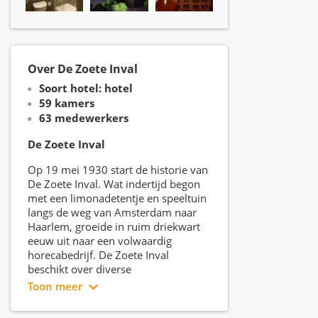
Over De Zoete Inval
Soort hotel: hotel
59 kamers
63 medewerkers
De Zoete Inval
Op 19 mei 1930 start de historie van
De Zoete Inval. Wat indertijd begon
met een limonadetentje en speeltuin
langs de weg van Amsterdam naar
Haarlem, groeide in ruim driekwart
eeuw uit naar een volwaardig
horecabedrijf. De Zoete Inval
beschikt over diverse
multifunctionele zalen, restaurants,
Toon meer
terras, een bowling met 12
bowlingbanen en een 4**** hotel