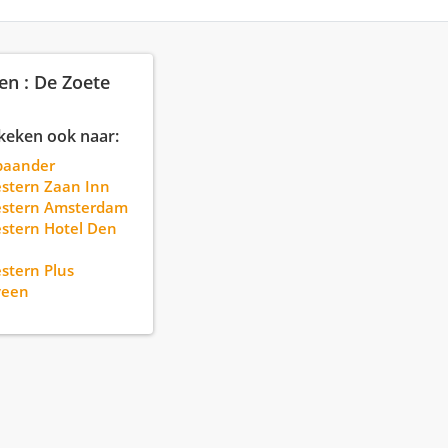
en : De Zoete
keken ook naar:
paander
stern Zaan Inn
estern Amsterdam
stern Hotel Den
stern Plus
veen