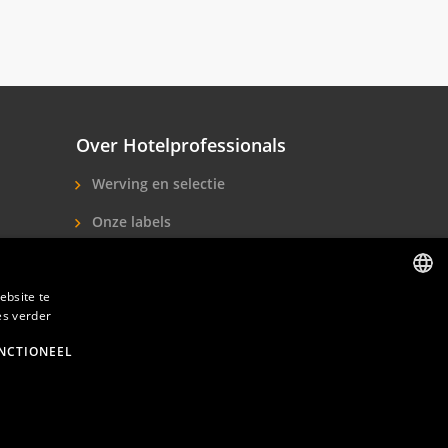
Over Hotelprofessionals
Werving en selectie
Onze labels
Over ons
Contact
ebsite te
es verder
DUTCH
ENGLISH
NCTIONEEL
den