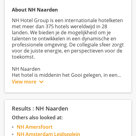
About NH Naarden
NH Hotel Group is een internationale hotelketen
met meer dan 375 hotels wereldwijd in 28
landen. We bieden je de mogelijkheid om je
talenten te ontwikkelen in een dynamische en
professionele omgeving. De collegiale sfeer zorgt
voor de juiste energie, en perspectieven voor de
toekomst.
NH Naarden
Het hotel is middenin het Gooi gelegen, in een
uiterst mooie omgeving. Het hotel beschikt over
View more
128 kamers, die allen voorzien zijn van moderne
faciliteiten. Daarnaast beschikt het hotel over
een restaurant, een bar/brasserie, fitness
centrum, sauna en 13 conferentiezalen.
Results : NH Naarden
Others also looked at:
NH Amersfoort
NH Amsterdam Leidseplein