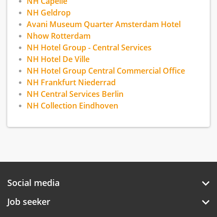
NH Capelle
NH Geldrop
Avani Museum Quarter Amsterdam Hotel
Nhow Rotterdam
NH Hotel Group - Central Services
NH Hotel De Ville
NH Hotel Group Central Commercial Office
NH Frankfurt Niederrad
NH Central Services Berlin
NH Collection Eindhoven
Social media
Job seeker