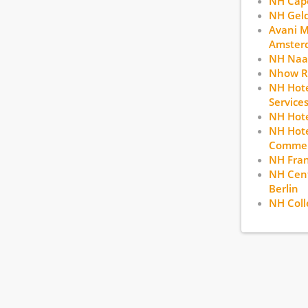
NH Cape
NH Gel
Avani 
Amster
NH Naa
Nhow R
NH Hote
Service
NH Hote
NH Hote
Commerc
NH Fran
NH Cent
Berlin
NH Coll