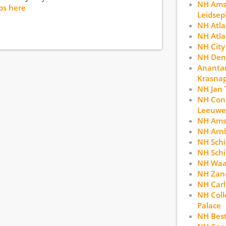
NH Ams
bs here
Leidsep
NH Atl
NH Atla
NH City
NH Den
Anantar
Krasna
NH Jan 
NH Con
Leeuwe
NH Ams
NH Arn
NH Schi
NH Schi
NH Waa
NH Zan
NH Car
NH Coll
Palace
NH Bes