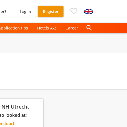
er?
Log in
Register
Application tips
Hotels A-Z
Career
: NH Utrecht
so looked at:
rsfoort