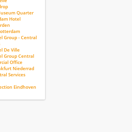
lle
drop
Museum Quarter
dam Hotel
rden
otterdam
l Group - Central
s
l De Ville
l Group Central
ial Office
kfurt Niederrad
ral Services
ection Eindhoven