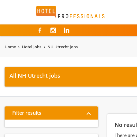
Hotelprofessionals
Home
Hotel jobs
NH Utrecht jobs
All NH Utrecht jobs
Filter results
No resul
There are 