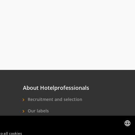
About Hotelprofessionals
Recruitment and selection
Our labels
About us
o all cookies
Contact