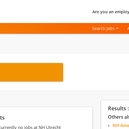
Are you an employ
Search jobs
Results 
ts
Others al
NH Ame
currently no jobs at NH Utrecht