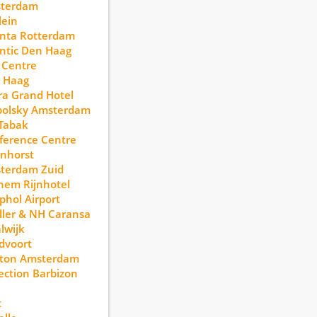
terdam
lein
anta Rotterdam
ntic Den Haag
 Centre
 Haag
a Grand Hotel
polsky Amsterdam
Tabak
ference Centre
nhorst
terdam Zuid
hem Rijnhotel
phol Airport
ller & NH Caransa
lwijk
dvoort
lton Amsterdam
ection Barbizon
t