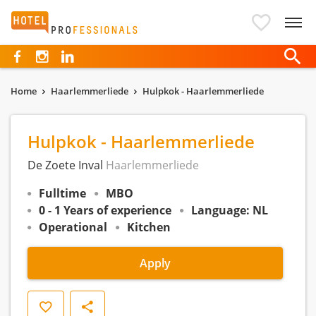
Hotelprofessionals
Home
Haarlemmerliede
Hulpkok - Haarlemmerliede
Hulpkok - Haarlemmerliede
De Zoete Inval
Haarlemmerliede
Fulltime
MBO
0 - 1 Years of experience
Language: NL
Operational
Kitchen
Apply
Save
Share