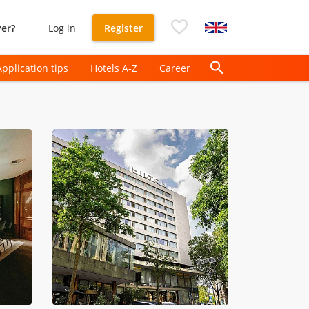
er?
Log in
Register
Application tips
Hotels A-Z
Career