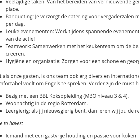
Veelzijdige taken: Van het bereiden van vernieuwende ger
place.
Banqueting: Je verzorgt de catering voor vergaderzalen m
per dag.
Leuke evenementen: Werk tijdens spannende evenemente
van de actie!
Teamwork: Samenwerken met het keukenteam om de best
creëren.
Hygiëne en organisatie: Zorgen voor een schone en geor
t als onze gasten, is ons team ook erg divers en internationaa
mfortabel voelt om Engels te spreken. Verder zijn de must h
Bezig met een BBL Koksopleiding (MBO niveau 3 & 4).
Woonachtig in de regio Rotterdam.
Leergierig: als jij nieuwsgierig bent, dan leren wij jou de r
e to haves:
Iemand met een gastvrije houding en passie voor koken