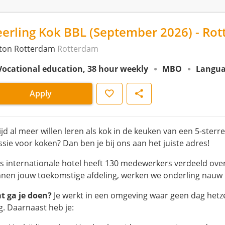
eerling Kok BBL (September 2026) - Ro
lton Rotterdam
Rotterdam
Vocational education, 38 hour weekly
MBO
Langua
Save
Share
Apply
ijd al meer willen leren als kok in de keuken van een 5-sterren
ssie voor koken? Dan ben je bij ons aan het juiste adres!
s internationale hotel heeft 130 medewerkers verdeeld over
nnen jouw toekomstige afdeling, werken we onderling nauw 
t ga je doen?
Je werkt in een omgeving waar geen dag hetze
g. Daarnaast heb je: