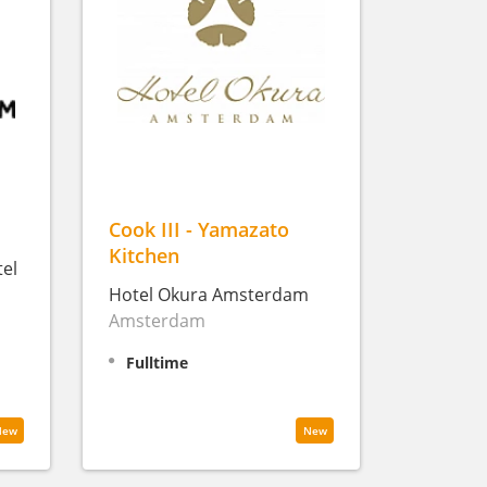
Cook III - Yamazato
Kitchen
el
Hotel Okura Amsterdam
Amsterdam
Fulltime
New
New