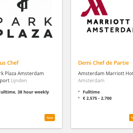
us Chef
Demi Chef de Partie
rk Plaza Amsterdam
Amsterdam Marriott Hot
rport
Lijnden
Amsterdam
Fulltime, 38 hour weekly
Fulltime
€ 2,575 - 2,700
New