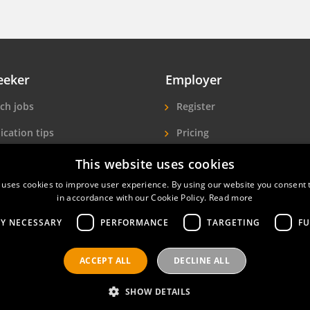
eeker
Employer
ch jobs
Register
ication tips
Pricing
ls A-Z
More exposure
This website uses cookies
 uses cookies to improve user experience. By using our website you consent t
Seekers
Find hotel staff
in accordance with our Cookie Policy.
Read more
LY NECESSARY
PERFORMANCE
TARGETING
FU
ACCEPT ALL
DECLINE ALL
nals
Privacy policy
Contact
Terms of use
SHOW DETAILS