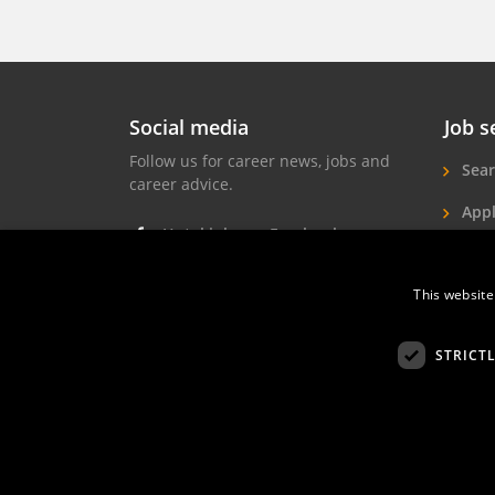
Social media
Job s
Follow us for career news, jobs and
Sear
career advice.
Appl
Hotel jobs on Facebook
Hote
Hotel jobs on Instagram
This website
Job 
Hotel jobs on LinkedIn
STRICT
Hotelprofessio
FAQ