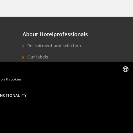
About Hotelprofessionals
Recruitment and selection
Our labels
About us
o all cookies
Contact
DUTCH
ENGLISH
NCTIONALITY