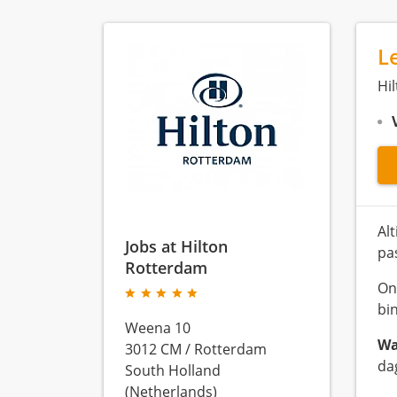
L
Hi
Alt
Jobs at Hilton
pa
Rotterdam
On
bi
Weena 10
Wa
3012 CM
/
Rotterdam
da
South Holland
(Netherlands)