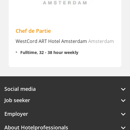
 de Partie
Sous Chef
Cord ART Hotel Amsterdam
Amsterdam
Safari Resor
lltime, 32 - 38 hour weekly
Fulltime
Social media
Job seeker
Employer
About Hotelprofessionals