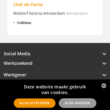
 de Partie
Kok
orf Astoria Amsterdam
Amsterdam
Hotel Casa
lltime
Fulltime
€ 2.462 - 2.
Social Media
Werkzoekend
Werkgever
Deze website maakt gebruik
Over Hotelprofessionals
van cookies.
DUTCH
ALLES ACCEPTEREN
ALLES AFWIJZEN
ENGLISH