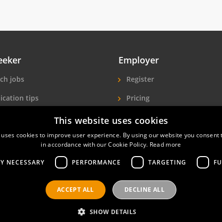
eeker
Employer
ch jobs
Register
ication tips
Pricing
ls A-Z
More exposure
This website uses cookies
 uses cookies to improve user experience. By using our website you consent t
Seekers
Find hotel staff
in accordance with our Cookie Policy.
Read more
LY NECESSARY
PERFORMANCE
TARGETING
FU
ACCEPT ALL
DECLINE ALL
nals
Privacy policy
Contact
Terms of use
SHOW DETAILS