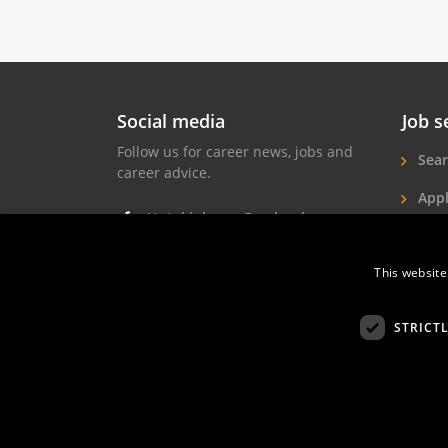
Het hotel wordt regelmatig bezocht
door, uiteraard, veel toeristen, gasten
die affiniteit hebben met muziek,
theater, dans enz. b.v. bezoekers van
een concert en/of de artiesten die na
een avond uit/optreden heerlijk
Social media
Job s
kunnen overnachten, maar nogmaals
het hotel is er voor iedereen die onze
Follow us for career news, jobs and
Sear
speciale sfeer willen proeven. Een
career advice.
culturele plek waar mensen met
Appl
diverse achtergronden elkaar
Hotel jobs on Facebook
ontmoeten.
Hote
Hotel jobs on Instagram
This website
Job 
Hotel jobs on LinkedIn
STRICT
Hotelprofessio
FAQ