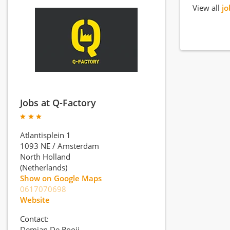
View all
jo
Jobs at Q-Factory
Atlantisplein 1
1093 NE
/
Amsterdam
North Holland
(Netherlands)
Show on Google Maps
0617070698
Website
Contact:
Demian De Rooij