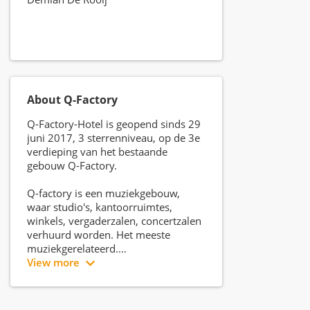
About Q-Factory
Q-Factory-Hotel is geopend sinds 29
juni 2017, 3 sterrenniveau, op de 3e
verdieping van het bestaande
gebouw Q-Factory.
Q-factory is een muziekgebouw,
waar studio's, kantoorruimtes,
winkels, vergaderzalen, concertzalen
verhuurd worden. Het meeste
muziekgerelateerd.
View more
Het is een modern, alternatief,
informeel en gastvrij hotel waar
iedereen van harte welkom is!