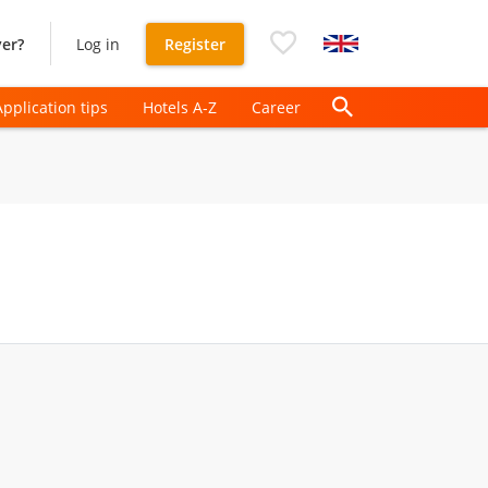
er?
Log in
Register
Application tips
Hotels A-Z
Career