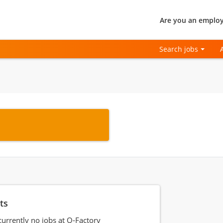
Are you an employ
Search jobs
ts
currently no jobs at Q-Factory