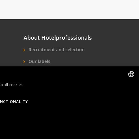
About Hotelprofessionals
Recruitment and selection
Our labels
About us
o all cookies
Contact
DUTCH
ENGLISH
NCTIONALITY