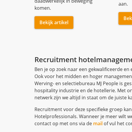
Recruitment hotelmanagem
Ben je op zoek naar een gekwalificeerde e
Ook voor het midden en hoger management 
Werving- en selectiebureau MJ People is ges
hospitality industrie en de hotellerie. Met 
netwerk zijn we altijd in staat om de juiste 
Recruitment voor deze specifieke groep kand
Hotelprofessionals. Wanneer je meer wilt 
contact op met ons via de
mail
of vul het co
Voor meer informatie bezoek de
website
van
People.
De voordelen van Hotelprof
Hotelprofessionals; de hotel