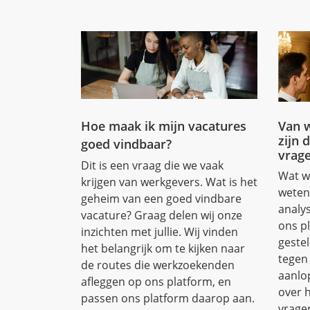
Hoe maak ik mijn vacatures
Van w
zijn 
goed vindbaar?
vrage
Dit is een vraag die we vaak
Wat wi
krijgen van werkgevers. Wat is het
weten
geheim van een goed vindbare
analys
vacature? Graag delen wij onze
ons p
inzichten met jullie. Wij vinden
gestel
het belangrijk om te kijken naar
tegen
de routes die werkzoekenden
aanlo
afleggen op ons platform, en
over h
passen ons platform daarop aan.
vrage
visum
Bekijk tips
Bek