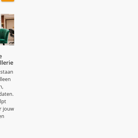
e
llerie
 staan
lleen
n,
daten.
lpt
r jouw
en