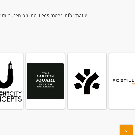
r minuten online. Lees meer informatie
ding...
Loading...
Loading...
Loading...
Beekse Bergen
Park Plaza Vondelpark
The Collector
easyHotel Amsterda
De
« 