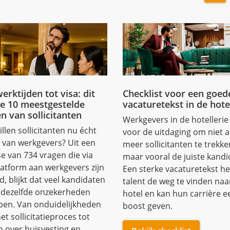
erktijden tot visa: dit
Checklist voor een goed
de 10 meestgestelde
vacaturetekst in de hote
n van sollicitanten
Werkgevers in de hotellerie
llen sollicitanten nu écht
voor de uitdaging om niet a
 van werkgevers? Uit een
meer sollicitanten te trekke
e van 734 vragen die via
maar vooral de juiste kandi
latform aan werkgevers zijn
Een sterke vacaturetekst he
d, blijkt dat veel kandidaten
talent de weg te vinden naa
 dezelfde onzekerheden
hotel en kan hun carrière e
pen. Van onduidelijkheden
boost geven.
et sollicitatieproces tot
n over huisvesting en
Bekijk checklist
ondersteuning.
ijk vragen