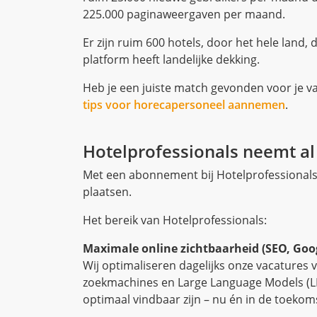
Hotelprofessionals neemt al
Met een abonnement bij Hotelprofessionals 
plaatsen.
Het bereik van Hotelprofessionals:
Maximale online zichtbaarheid (SEO, Goog
Wij optimaliseren dagelijks onze vacatures 
zoekmachines en Large Language Models (LL
optimaal vindbaar zijn – nu én in de toekom
Wekelijkse nieuwsbrief – 80.000+ professi
Met onze nieuwsbrieven bereiken we wekeli
hotellerie en hospitalitybranche.
Sterke social media aanwezigheid – 28.40
Hotelprofessionals heeft een actief en groe