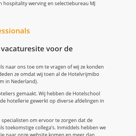
ls naar ons toe om te vragen of wij ze konden
deden ze omdat wij toen al de Hotelvrijmibo
rm in Nederland).
oteliers gemaakt. Wij hebben de Hotelschool
e hotellerie gewerkt op diverse afdelingen in
e specialisten om ervoor te zorgen dat de
als toekomstige collega’s. Inmiddels hebben we
die naar onze website komen en meer dan
die succesvol vacatures bij ons plaatsen. Ons
cature? Bekijk dan hier
essentiële stappen en