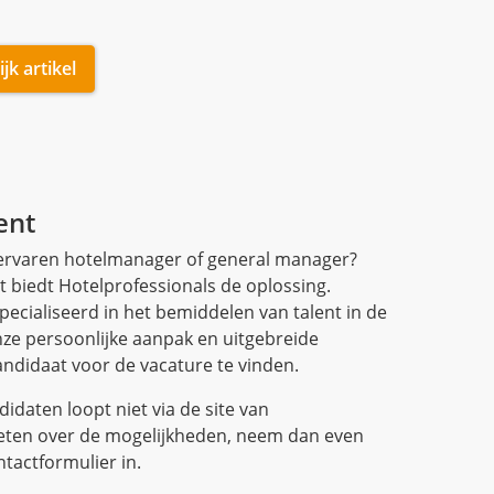
ent
n ervaren hotelmanager of general manager?
biedt Hotelprofessionals de oplossing.
pecialiseerd in het bemiddelen van talent in de
onze persoonlijke aanpak en uitgebreide
kandidaat voor de vacature te vinden.
idaten loopt niet via de site van
weten over de mogelijkheden, neem dan even
ntactformulier in.
 hospitality werving en selectiebureau MJ
essionals
 vacaturesite voor de