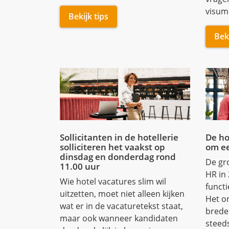
Sollicitanten in de hotellerie
De ho
solliciteren het vaakst op
om e
dinsdag en donderdag rond
De gro
11.00 uur
HR in 
Wie hotel vacatures slim wil
functi
uitzetten, moet niet alleen kijken
Het o
wat er in de vacaturetekst staat,
brede
maar ook wanneer kandidaten
steed
daadwerkelijk in beweging
aan.
komen.
Beki
Bekijk artikel