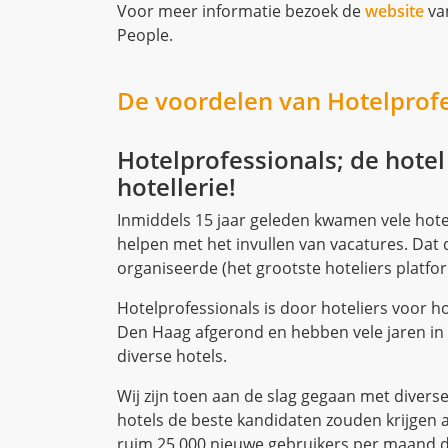
hotellerie!
Inmiddels 15 jaar geleden kwamen vele hote
helpen met het invullen van vacatures. Dat 
organiseerde (het grootste hoteliers platfo
Hotelprofessionals is door hoteliers voor h
Den Haag afgerond en hebben vele jaren in d
diverse hotels.
Wij zijn toen aan de slag gegaan met divers
hotels de beste kandidaten zouden krijgen 
ruim 25.000 nieuwe gebruikers per maand 
225.000 paginaweergaven per maand.
Er zijn ruim 600 hotels, door het hele land, 
platform heeft landelijke dekking.
Heb je een juiste match gevonden voor je va
tips voor horecapersoneel aannemen
.