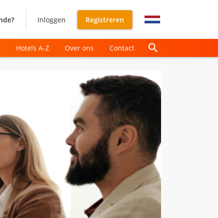
nde?
Inloggen
Registreren
t
Hotels A-Z
Over ons
Contact