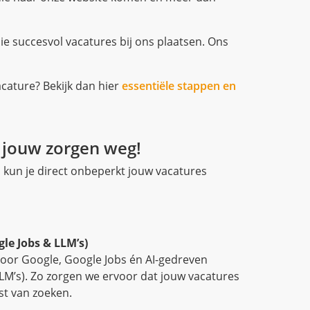
 jouw zorgen weg!
kun je direct onbeperkt jouw vacatures
le Jobs & LLM’s)
voor Google, Google Jobs én AI-gedreven
M’s). Zo zorgen we ervoor dat jouw vacatures
st van zoeken.
onals
jks ruim 80.000 geïnteresseerden binnen de
0+ volgers
iend netwerk op social media: