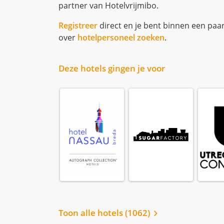
partner van Hotelvrijmibo.
Registreer
direct en je bent binnen een paa
over
hotelpersoneel zoeken
.
Loa
Loading...
Deze hotels gingen je voor
Loading...
The Lobby Nesplein
Lake Resort - 
Toon alle hotels (1062)