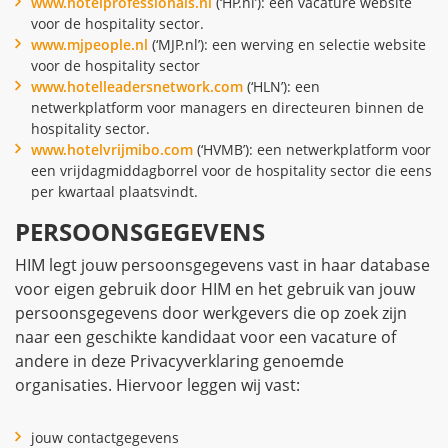
www.hotelprofessionals.nl
(‘HP.nl’): een vacature website
voor de hospitality sector.
www.mjpeople.nl
(‘MJP.nl’): een werving en selectie website
voor de hospitality sector
www.hotelleadersnetwork.com
(‘HLN’): een
netwerkplatform voor managers en directeuren binnen de
hospitality sector.
www.hotelvrijmibo.com
(‘HVMB’): een netwerkplatform voor
een vrijdagmiddagborrel voor de hospitality sector die eens
per kwartaal plaatsvindt.
PERSOONSGEGEVENS
HIM legt jouw persoonsgegevens vast in haar database
voor eigen gebruik door HIM en het gebruik van jouw
persoonsgegevens door werkgevers die op zoek zijn
naar een geschikte kandidaat voor een vacature of
andere in deze Privacyverklaring genoemde
organisaties. Hiervoor leggen wij vast:
jouw contactgegevens