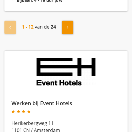
Bijbaan, 4 - 16 uur p/w
1 - 12
van de
24
« Vorige
Volgende »
Werken bij Event Hotels
Herikerbergweg 11
1101 CN
/
Amsterdam