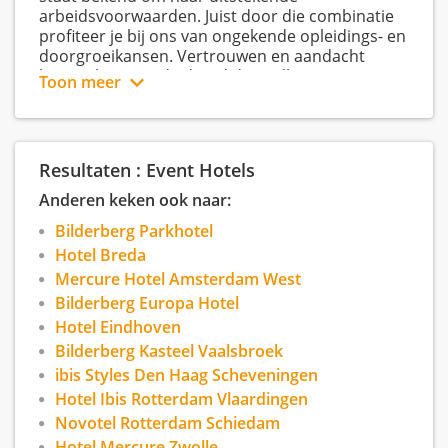
arbeidsvoorwaarden. Juist door die combinatie
profiteer je bij ons van ongekende opleidings- en
doorgroeikansen. Vertrouwen en aandacht
lopen als een rode draad door alles wat we
Toon meer
doen. Voor onze medewerkers, voor onze gasten
en voor ons hotel. Ons motto is dan ook
‘’Shaping the future of hotels and hospitality’’.
Event Hotels managed meer dan vijftig hotels in
Resultaten : Event Hotels
Nederland, Duitsland, Italië en Oostenrijk.
Anderen keken ook naar:
Doordat veel hotels in bekende toeristische
steden liggen zijn de hotels naast de zakelijke
Bilderberg Parkhotel
markt en de congresmarkt ook uitermate
Hotel Breda
geschikt voor een vakantie of een weekendje
Mercure Hotel Amsterdam West
weg.
Bilderberg Europa Hotel
Hotel Eindhoven
Bilderberg Kasteel Vaalsbroek
In Nederland hebben we op dit moment 22
ibis Styles Den Haag Scheveningen
hotels onderverdeeld in binnen 2 separate
Hotel Ibis Rotterdam Vlaardingen
Franchise formules; Bilderberg en Accor.
Novotel Rotterdam Schiedam
De 11 hotels binnen de Accor franchise formule
Hotel Mercure Zwolle