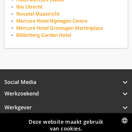
bestaan uit Mercure, Novotel, Ibis, Ibis Styles.
Ibis Utrecht
Daarnaast bestaat de Bilderberg formule uit 11
Novotel Maastricht
Bilderberg hotels
Mercure Hotel Nijmegen Centre
Mercure Hotel Groningen Martiniplaza
Bilderberg Garden Hotel
Voor uitgebreide informatie: zie
www.eventhotels.com
Social Media
Werkzoekend
Werkgever
Over Hotelprofessionals
Deze website maakt gebruik
van cookies.