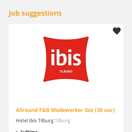
Job suggestions
lround F&B Medewerker ibis (38 uur)
Reception
tel ibis Tilburg
Tilburg
MOXY Utr
Fulltime
Fulltime