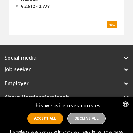
€ 2,512 - 2,778
New
Social media
Job seeker
Employer
About Hotelprofessionals
This website uses cookies
ACCEPT ALL
DECLINE ALL
DUTCH
Hotelprofessionals
ENGLISH
This website uses cookies to improve user experience. By using our