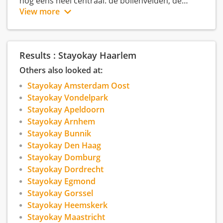
nog eens heel centraal: de bollenvelden, de
Zaanse Schans en Amsterdam liggen binnen
View more
handbereik.
Results : Stayokay Haarlem
Others also looked at:
Stayokay Amsterdam Oost
Stayokay Vondelpark
Stayokay Apeldoorn
Stayokay Arnhem
Stayokay Bunnik
Stayokay Den Haag
Stayokay Domburg
Stayokay Dordrecht
Stayokay Egmond
Stayokay Gorssel
Stayokay Heemskerk
Stayokay Maastricht