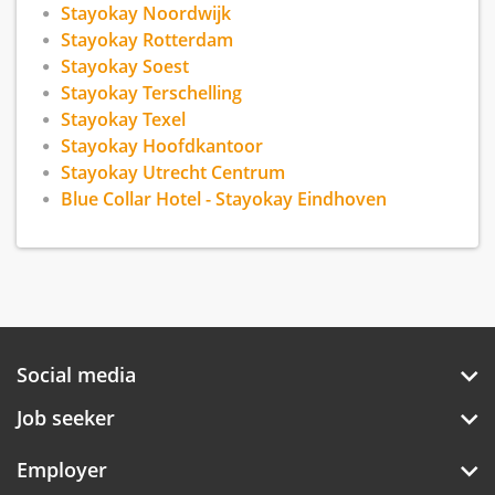
Stayokay Noordwijk
Stayokay Rotterdam
Stayokay Soest
Stayokay Terschelling
Stayokay Texel
Stayokay Hoofdkantoor
Stayokay Utrecht Centrum
Blue Collar Hotel - Stayokay Eindhoven
Social media
Job seeker
Employer