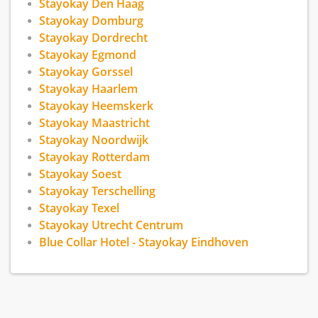
Stayokay Den Haag
Stayokay Domburg
Stayokay Dordrecht
Stayokay Egmond
Stayokay Gorssel
Stayokay Haarlem
Stayokay Heemskerk
Stayokay Maastricht
Stayokay Noordwijk
Stayokay Rotterdam
Stayokay Soest
Stayokay Terschelling
Stayokay Texel
Stayokay Utrecht Centrum
Blue Collar Hotel - Stayokay Eindhoven