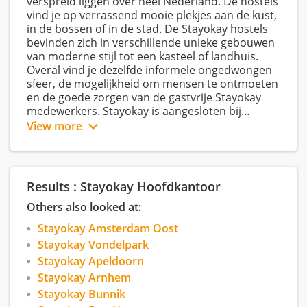
verspreid liggen over heel Nederland. De hostels
vind je op verrassend mooie plekjes aan de kust,
in de bossen of in de stad. De Stayokay hostels
bevinden zich in verschillende unieke gebouwen
van moderne stijl tot een kasteel of landhuis.
Overal vind je dezelfde informele ongedwongen
sfeer, de mogelijkheid om mensen te ontmoeten
en de goede zorgen van de gastvrije Stayokay
medewerkers. Stayokay is aangesloten bij
Hostelling International, waarmee wereldwijd
View more
meer dan 4.000 hostels met elkaar verbonden
zijn.
Bij Stayokay werken op dit moment in totaal ca
730 medewerkers. De organisatie wordt centraal
Results : Stayokay Hoofdkantoor
aangestuurd en ondersteund vanuit het
hoofdkantoor te Amsterdam door de afdelingen
Others also looked at:
operations, marketing & sales, bouwzaken,
Stayokay Amsterdam Oost
human resources, financiën & administratie en
ICT.
Stayokay Vondelpark
Stayokay Apeldoorn
Stayokay Arnhem
Stayokay Bunnik