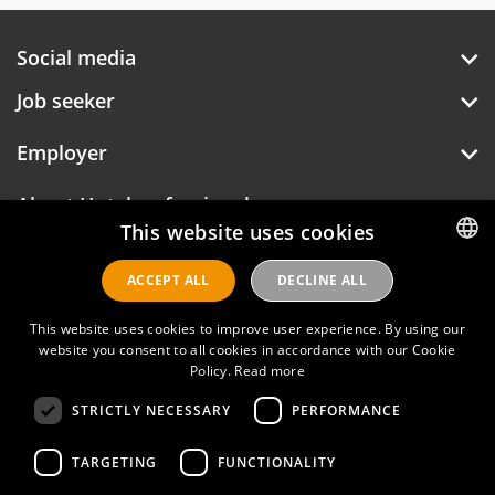
Social media
Job seeker
Employer
About Hotelprofessionals
This website uses cookies
ACCEPT ALL
DECLINE ALL
DUTCH
Hotelprofessionals
ENGLISH
This website uses cookies to improve user experience. By using our
website you consent to all cookies in accordance with our Cookie
Policy.
Read more
FAQ
STRICTLY NECESSARY
PERFORMANCE
Privacy policy
Contact
TARGETING
FUNCTIONALITY