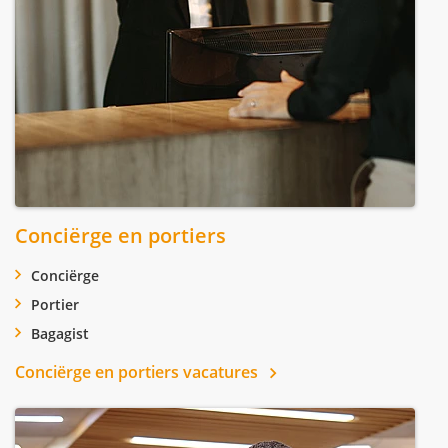
Conciërge en portiers
Conciërge
Portier
Bagagist
Conciërge en portiers vacatures