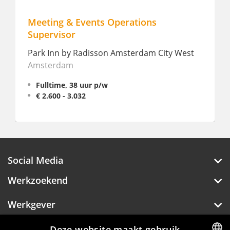
Meeting & Events Operations
Allro
Supervisor
Landg
Park Inn by Radisson Amsterdam City West
Part
Amsterdam
€ 2.
Fulltime, 38 uur p/w
€ 2.600 - 3.032
Social Media
Werkzoekend
Werkgever
Over Hotelprofessionals
Deze website maakt gebruik