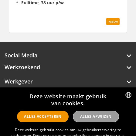
 38 uur p/w
Fulltime
Nieuw
Social Media
Werkzoekend
Werkgever
Over Hotelprofessionals
Deze website maakt gebruik
van cookies.
DUTCH
ALLES ACCEPTEREN
ALLES AFWIJZEN
ENGLISH
Hotelprofessionals
Deze website gebruikt cookies om uw gebruikerservaring te
verbeteren. Door onze website te gebruiken, stemt u in met alle