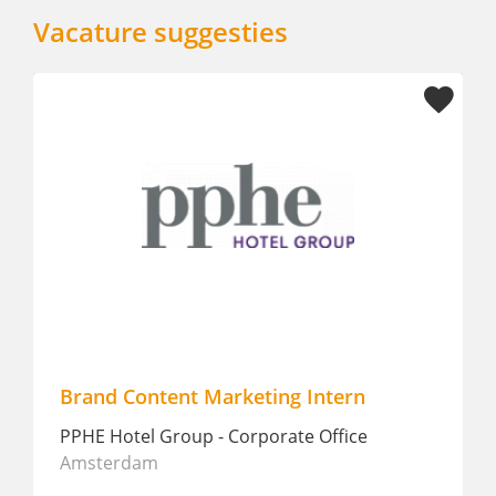
Vacature suggesties
tent Marketing Intern
Sales Manager
 Group - Corporate Office
Pillows Grand Bout
m
Park
Amsterdam