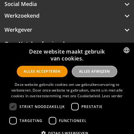
Social Media
Werkzoekend
Werkgever
Over Hotelprofessionals
Deze website maakt gebruik
van cookies.
DUTCH
Hotelprofessionals
ALLES ACCEPTEREN
ALLES AFWIJZEN
ENGLISH
Deze website gebruikt cookies om uw gebruikerservaring te
FAQ
verbeteren. Door onze website te gebruiken, stemt u in met alle
cookies in overeenstemming met ons Cookiebeleid.
Lees verder
Privacyverklaring
STRIKT NOODZAKELIJK
PRESTATIE
Contact
TARGETING
FUNCTIONEEL
Gebruikersvoorwaarden
DETAILS WEERGEVEN