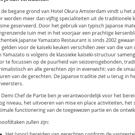
 de begane grond van Hotel Okura Amsterdam vindt u het a
r worden meer dan vijftig specialiteiten uit de traditionele 
isine geserveerd. Door het gebruik van typisch Japanse mater
ngrenzende tuin met in het voorjaar een prachtige kersenbl
thentiek Japanse Yamazato Restaurant is sinds 2002 gewaa
e gelden voor de kaiseki keuken verschillen zeer van die v
n Yamazato is volgens de klassieke kaiseki-structuur samen
or te focussen op de puurheid van seizoensgebonden, traditi
nimalistisch en alle gerechten zijn in evenwicht: van de smaa
euren van de gerechten. De Japanse traditie ziet u terug in 
rveersters.
s Demi Chef de Partie ben je verantwoordelijk voor het ber
og niveau, het uitvoeren van mise en place activiteiten, h
timale functionering van de toegewezen partie en de ontwi
hoofdtaken zullen zijn:
Het (voor) bereiden van gerechten conform de vastgeste