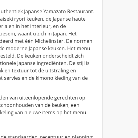
uthentiek Japanse Yamazato Restaurant.
kaiseki ryori keuken, de Japanse haute
ialen in het interieur, en de
oesem, waant u zich in Japan. Het
rdeerd met één Michelinster. De normen
an de moderne Japanse keuken. Het menu
gesteld. De keuken onderscheidt zich
onele Japanse ingrediënten. De stijl is
k en textuur tot de uitstraling en
het servies en de kimono kleding van de
eiden van uiteenlopende gerechten op
et schoonhouden van de keuken, een
kkeling van nieuwe items op het menu.
lde standaarden, receptuur en planning;