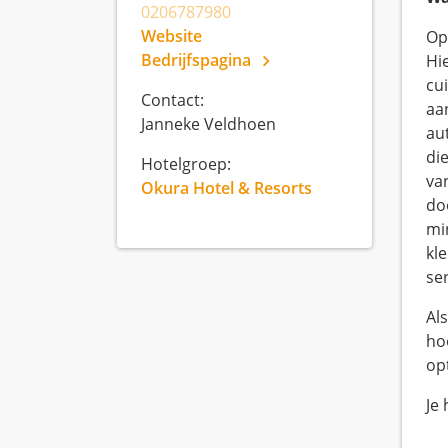
0206787980
Website
Op
Bedrijfspagina
Hie
cu
Contact:
aa
Janneke Veldhoen
au
di
Hotelgroep:
va
Okura Hotel & Resorts
do
mi
kl
se
Al
ho
op
Je 