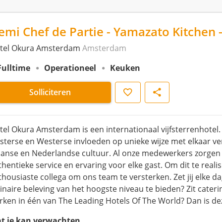
emi Chef de Partie - Yamazato Kitchen
tel Okura Amsterdam
Amsterdam
Fulltime
Operationeel
Keuken
Opslaan
Delen
Solliciteren
tel Okura Amsterdam is een internationaal vijfsterrenhotel
sterse en Westerse invloeden op unieke wijze met elkaar ve
panse en Nederlandse cultuur. Al onze medewerkers zorgen 
thentieke service en ervaring voor elke gast. Om dit te realis
thousiaste collega om ons team te versterken. Zet jij elke d
inaire beleving van het hoogste niveau te bieden? Zit caterin
rken in één van The Leading Hotels Of The World? Dan is dez
t je kan verwachten