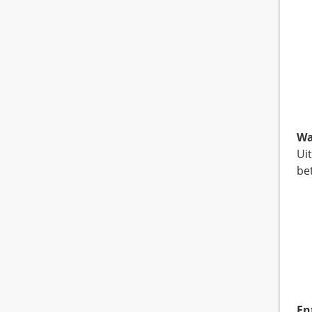
Wa
Ui
be
En