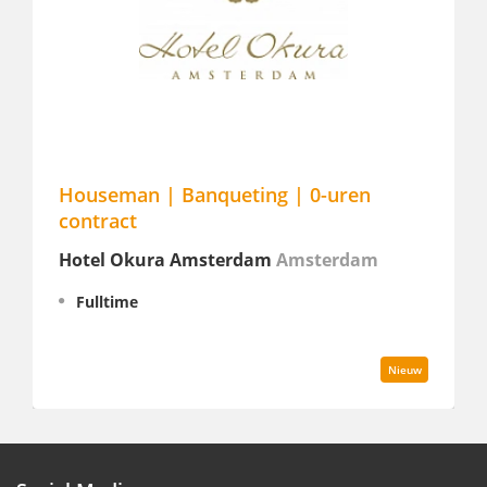
useman | Banqueting | 0-uren
Ontbijt 
ntract
Boutique
tel Okura Amsterdam
Amsterdam
Parttime,
€ 1.586 - 
Fulltime
Nieuw