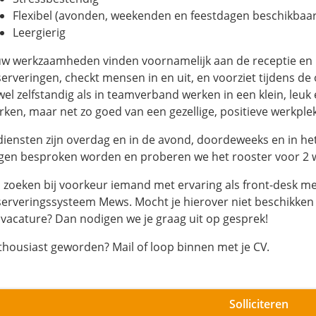
Flexibel (avonden, weekenden en feestdagen beschikbaar
Leergierig
uw werkzaamheden vinden voornamelijk aan de receptie en in
serveringen, checkt mensen in en uit, en voorziet tijdens de 
wel zelfstandig als in teamverband werken in een klein, leu
rken, maar net zo goed van een gezellige, positieve werkplek
 diensten zijn overdag en in de avond, doordeweeks en in h
gen besproken worden en proberen we het rooster voor 2 w
j zoeken bij voorkeur iemand met ervaring als front-desk m
serveringssysteem Mews. Mocht je hierover niet beschikken 
 vacature? Dan nodigen we je graag uit op gesprek!
thousiast geworden? Mail of loop binnen met je CV.
Solliciteren