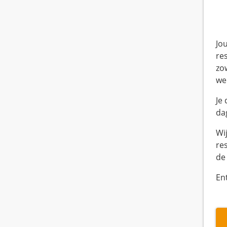
Jo
re
zo
we
Je
da
Wi
re
de
En