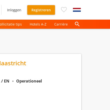
Inloggen
Registreren
ollicitatie tips
Hotels A-Z
Carrière
Maastricht
 / EN
Operationeel