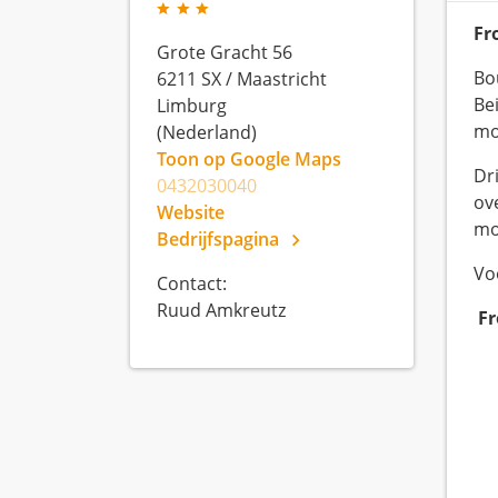
Fr
Grote Gracht 56
Bo
6211 SX
/
Maastricht
Bei
Limburg
mo
(Nederland)
Toon op Google Maps
Dr
0432030040
ov
Website
mo
Bedrijfspagina
Voo
Contact:
Ruud Amkreutz
Fr