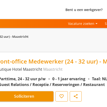
Bent u een werkgever?
Vacature zoeken
S
32 uur) - Maastricht
ront-office Medewerker (24 - 32 uur) - 
utique Hotel Maastricht
Maastricht
Parttime, 24 - 32 uur p/w
0 - 1 jaar ervaring
Taal: NL
Guest Relations / Receptie / Reserveringen / Restaurant
Opslaan
Delen
Solliciteren